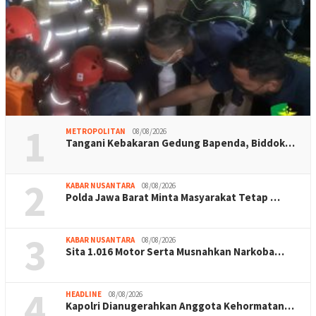
1
METROPOLITAN
08/08/2026
Tangani Kebakaran Gedung Bapenda, Biddok…
2
KABAR NUSANTARA
08/08/2026
Polda Jawa Barat Minta Masyarakat Tetap …
3
KABAR NUSANTARA
08/08/2026
Sita 1.016 Motor Serta Musnahkan Narkoba…
4
HEADLINE
08/08/2026
Kapolri Dianugerahkan Anggota Kehormatan…