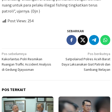
ruang untuk para pelaku illegal fishing tingkatkan terus
patroli”, ujarnya. (Djn )
Post Views:
254
SEBARKAN
Navigasi
Pos sebelumnya
Pos berikutnya
Kakorlantas Polri Resmikan
Satpolairud Polres Aceh Barat
pos
Ruangan Traffic Accident Analysis
Daya Laksanakan Giat Patroli dan
di Gedung Djayusman
Sambang Nelayan
POS TERKAIT