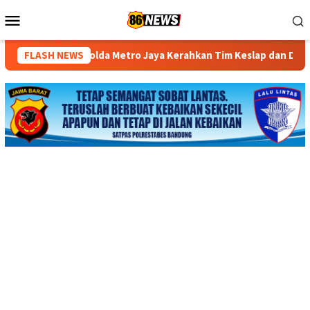
Loncat
Menu
ke
Mobile
konten
a Metro Jaya Kerahkan Tim Keslap dan DVI
FLASH NEWS
Polda Jawa Ba