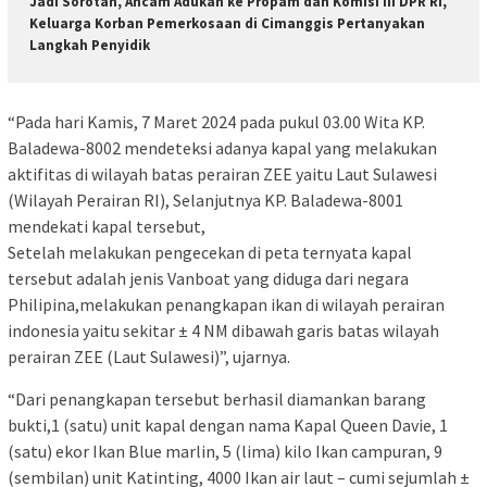
Jadi Sorotan, Ancam Adukan ke Propam dan Komisi III DPR RI,
Keluarga Korban Pemerkosaan di Cimanggis Pertanyakan
Langkah Penyidik
“Pada hari Kamis, 7 Maret 2024 pada pukul 03.00 Wita KP.
Baladewa-8002 mendeteksi adanya kapal yang melakukan
aktifitas di wilayah batas perairan ZEE yaitu Laut Sulawesi
(Wilayah Perairan RI), Selanjutnya KP. Baladewa-8001
mendekati kapal tersebut,
Setelah melakukan pengecekan di peta ternyata kapal
tersebut adalah jenis Vanboat yang diduga dari negara
Philipina,melakukan penangkapan ikan di wilayah perairan
indonesia yaitu sekitar ± 4 NM dibawah garis batas wilayah
perairan ZEE (Laut Sulawesi)”, ujarnya.
“Dari penangkapan tersebut berhasil diamankan barang
bukti,1 (satu) unit kapal dengan nama Kapal Queen Davie, 1
(satu) ekor Ikan Blue marlin, 5 (lima) kilo Ikan campuran, 9
(sembilan) unit Katinting, 4000 Ikan air laut – cumi sejumlah ±