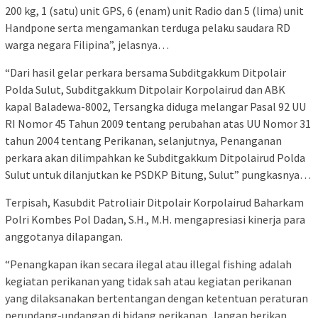
200 kg, 1 (satu) unit GPS, 6 (enam) unit Radio dan 5 (lima) unit
Handpone serta mengamankan terduga pelaku saudara RD
warga negara Filipina”, jelasnya…
“Dari hasil gelar perkara bersama Subditgakkum Ditpolair
Polda Sulut, Subditgakkum Ditpolair Korpolairud dan ABK
kapal Baladewa-8002, Tersangka diduga melangar Pasal 92 UU
RI Nomor 45 Tahun 2009 tentang perubahan atas UU Nomor 31
tahun 2004 tentang Perikanan, selanjutnya, Penanganan
perkara akan dilimpahkan ke Subditgakkum Ditpolairud Polda
Sulut untuk dilanjutkan ke PSDKP Bitung, Sulut” pungkasnya…
Terpisah, Kasubdit Patroliair Ditpolair Korpolairud Baharkam
Polri Kombes Pol Dadan, S.H., M.H. mengapresiasi kinerja para
anggotanya dilapangan.
“Penangkapan ikan secara ilegal atau illegal fishing adalah
kegiatan perikanan yang tidak sah atau kegiatan perikanan
yang dilaksanakan bertentangan dengan ketentuan peraturan
perundang-undangan di bidang perikanan. Jangan berikan