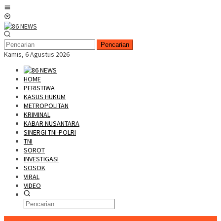
Loncat
Menu
ke
Mobile
konten
Pencarian
Kamis, 6 Agustus 2026
HOME
PERISTIWA
KASUS HUKUM
METROPOLITAN
KRIMINAL
KABAR NUSANTARA
SINERGI TNI-POLRI
TNI
SOROT
INVESTIGASI
SOSOK
VIRAL
VIDEO
FLASH NEWS