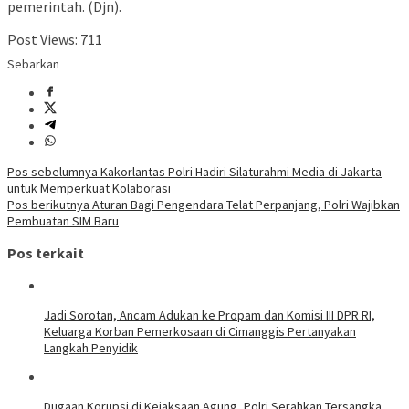
pemerintah. (Djn).
Post Views:
711
Sebarkan
Navigasi
Pos sebelumnya
Kakorlantas Polri Hadiri Silaturahmi Media di Jakarta
untuk Memperkuat Kolaborasi
pos
Pos berikutnya
Aturan Bagi Pengendara Telat Perpanjang, Polri Wajibkan
Pembuatan SIM Baru
Pos terkait
Jadi Sorotan, Ancam Adukan ke Propam dan Komisi III DPR RI,
Keluarga Korban Pemerkosaan di Cimanggis Pertanyakan
Langkah Penyidik
Dugaan Korupsi di Kejaksaan Agung, Polri Serahkan Tersangka