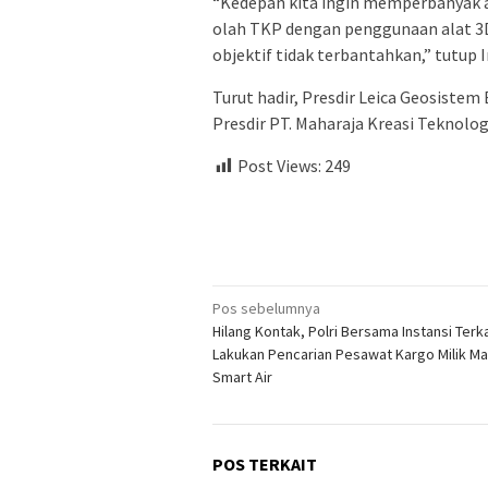
“Kedepan kita ingin memperbanyak ah
olah TKP dengan penggunaan alat 
objektif tidak terbantahkan,” tutup I
Turut hadir, Presdir Leica Geosistem
Presdir PT. Maharaja Kreasi Teknolog
Post Views:
249
Navigasi
Pos sebelumnya
Hilang Kontak, Polri Bersama Instansi Terka
pos
Lakukan Pencarian Pesawat Kargo Milik M
Smart Air
POS TERKAIT