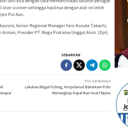
li-ahli kita dengan cara mensertifikasi seluruh petugas
3D
laser scanner
sehingga hasilnya dengan alat ini lebih
rjen Pol Aan.
 Busroni, Senior Regional Manager Faro Kosuke Takashi,
i Arman, Presider PT. Mega Pratama Unggul Alvin. (Djn).
SEBARKAN
Pos berikutnya
it
Lakukan Illegal Fishing, Korpolairud Baharkam Polri
askapai
Menangkap Kapal Ikan Asal Filipina