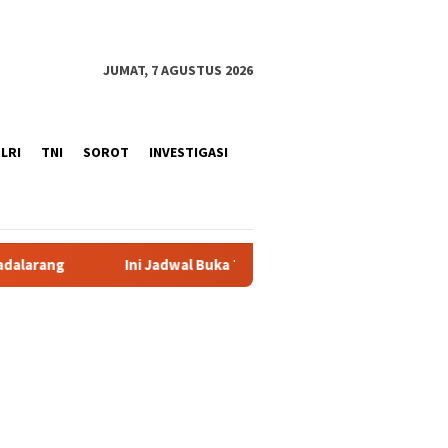
JUMAT, 7 AGUSTUS 2026
LRI
TNI
SOROT
INVESTIGASI
Ini Jadwal Buka Tutup One Way Puncak Bogor Hari Ini Jumat Sabtu