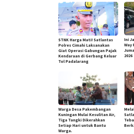
Ini 
STNK Harga Mati! Satlantas
Way 
Polres Cimahi Laksanakan
Juma
Giat Operasi Gabungan Pajak
2026
Kendaraan di Gerbang Keluar
Tol Padalarang
Warga Desa Pakembangan
Mela
Kuningan Mulai Kesulitan Air,
Satl
Tiga Tangki Dikerahkan
Teba
Setiap Hari untuk Bantu
Berk
Warga.