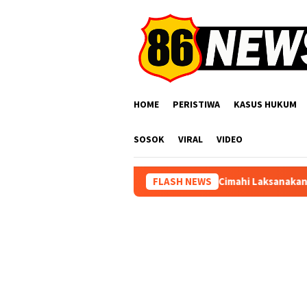
Loncat
ke
konten
HOME
PERISTIWA
KASUS HUKUM
SOSOK
VIRAL
VIDEO
arga Mati! Satlantas Polres Cimahi Laksanakan Giat Operasi Gab
FLASH NEWS