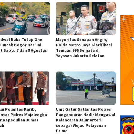
Jadwal Buka Tutup One
Mayoritas Senapan Angin,
Puncak Bogor Hari Ini
Polda Metro Jaya Klarifikasi
t Sabtu 7 dan 8 Agustus
Temuan 996 Senjata di
Yayasan Jakarta Selatan
lui Polantas Karib,
Unit Gatur Satlantas Polres
antas Polres Majalengka
Pangandaran Hadir Mengawal
r Kepedulian Jumat
Kelancaran Jalur Arteri
ah
sebagai Wujud Pelayanan
Prima