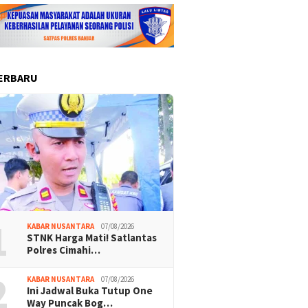
ERBARU
1
KABAR NUSANTARA
07/08/2026
STNK Harga Mati! Satlantas
Polres Cimahi…
2
KABAR NUSANTARA
07/08/2026
Ini Jadwal Buka Tutup One
Way Puncak Bog…