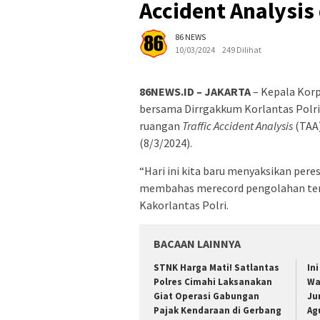
Accident Analysi
86 NEWS
10/03/2024
249 Dilihat
86NEWS.ID – JAKARTA
– Kepala Korps
bersama Dirrgakkum Korlantas Polri
ruangan
Traffic Accident Analysis
(TAA)
(8/3/2024).
“Hari ini kita baru menyaksikan pere
membahas merecord pengolahan tempa
Kakorlantas Polri.
BACAAN LAINNYA
STNK Harga Mati! Satlantas
In
Polres Cimahi Laksanakan
Wa
Giat Operasi Gabungan
Ju
Pajak Kendaraan di Gerbang
Ag