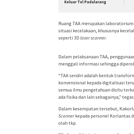
Keluar Tol Padalarang
Ruang TAA merupakan laboratorium 
situasi kecelakaan, khususnya kece
seperti 3D
laser scanner
.
Dalam pelaksanaan TAA, penggunaa
menggali informasi sehingga diperol
“TAA sendiri adalah bentuk transfo
konvensional kepada digitalisasi te
semua ilmu pengetahuan disitu terkai
ada fisika dan lain sebagainya,” tegas
Dalam kesempatan tersebut, Kakorla
Scanner
kepada personel Korlantas 
olah tkp.