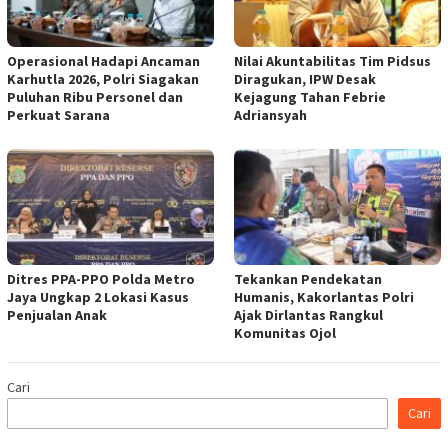
Operasional Hadapi Ancaman
Nilai Akuntabilitas Tim Pidsus
Karhutla 2026, Polri Siagakan
Diragukan, IPW Desak
Puluhan Ribu Personel dan
Kejagung Tahan Febrie
Perkuat Sarana
Adriansyah
Ditres PPA-PPO Polda Metro
Tekankan Pendekatan
Jaya Ungkap 2 Lokasi Kasus
Humanis, Kakorlantas Polri
Penjualan Anak
Ajak Dirlantas Rangkul
Komunitas Ojol
Cari
Cari