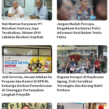
Hak Mantan Karyawan PT
Jangan Mudah Percaya,
Matahari Sentosa Jaya
Dirgakkum Korlantas Polri:
Terabaikan, Oknum SPSI
Informasi Viral Belum Tentu
Lakukan Eksekusi Sepihak
Fakta
Jadi Sorotan, Ancam Adukan ke
Dugaan Korupsi di Kejaksaan
Propam dan Komisi III DPR RI,
Agung, Polri Serahkan
Keluarga Korban Pemerkosaan
Tersangka dan Barang Bukti
di Cimanggis Pertanyakan
Perkara
Langkah Penyidik