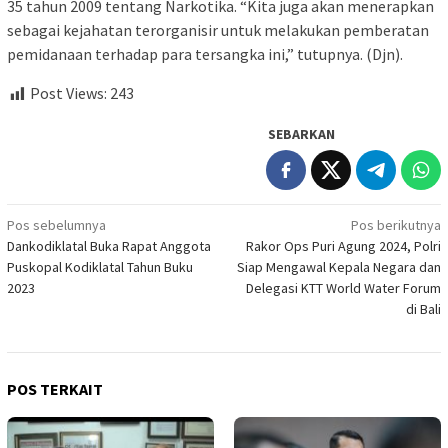
35 tahun 2009 tentang Narkotika. “Kita juga akan menerapkan
sebagai kejahatan terorganisir untuk melakukan pemberatan
pemidanaan terhadap para tersangka ini,” tutupnya. (Djn).
Post Views:
243
SEBARKAN
Navigasi
Pos sebelumnya
Pos berikutnya
Dankodiklatal Buka Rapat Anggota
Rakor Ops Puri Agung 2024, Polri
pos
Puskopal Kodiklatal Tahun Buku
Siap Mengawal Kepala Negara dan
2023
Delegasi KTT World Water Forum
di Bali
POS TERKAIT