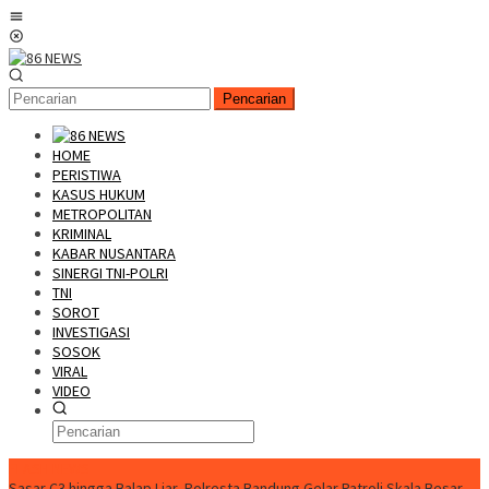
Loncat
Menu
ke
Mobile
konten
Pencarian
HOME
PERISTIWA
KASUS HUKUM
METROPOLITAN
KRIMINAL
KABAR NUSANTARA
SINERGI TNI-POLRI
TNI
SOROT
INVESTIGASI
SOSOK
VIRAL
VIDEO
FLASH NEWS
Sasar C3 hingga Balap Liar, Polresta Bandung Gelar Patroli Skala Besar