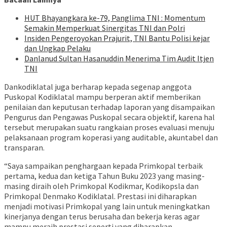
HUT Bhayangkara ke-79, Panglima TNI : Momentum
Semakin Memperkuat Sinergitas TNI dan Polri
Insiden Pengeroyokan Prajurit, TNI Bantu Polisi kejar
dan Ungkap Pelaku
Danlanud Sultan Hasanuddin Menerima Tim Audit Itjen
TNI
Dankodiklatal juga berharap kepada segenap anggota
Puskopal Kodiklatal mampu berperan aktif memberikan
penilaian dan keputusan terhadap laporan yang disampaikan
Pengurus dan Pengawas Puskopal secara objektif, karena hal
tersebut merupakan suatu rangkaian proses evaluasi menuju
pelaksanaan program koperasi yang auditable, akuntabel dan
transparan.
“Saya sampaikan penghargaan kepada Primkopal terbaik
pertama, kedua dan ketiga Tahun Buku 2023 yang masing-
masing diraih oleh Primkopal Kodikmar, Kodikopsla dan
Primkopal Denmako Kodiklatal. Prestasi ini diharapkan
menjadi motivasi Primkopal yang lain untuk meningkatkan
kinerjanya dengan terus berusaha dan bekerja keras agar
mampu meraih prestasi seperti yang diharapkan.