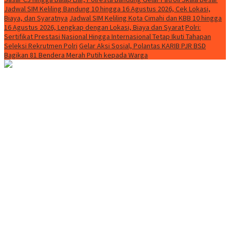
Jadwal SIM Keliling Bandung 10 hingga 16 Agustus 2026, Cek Lokasi,
Biaya, dan Syaratnya
Jadwal SIM Keliling Kota Cimahi dan KBB 10 hingga
16 Agustus 2026, Lengkap dengan Lokasi, Biaya dan Syarat
Polri:
Sertifikat Prestasi Nasional Hingga Internasional Tetap Ikuti Tahapan
Seleksi Rekrutmen Polri
Gelar Aksi Sosial, Polantas KARIB PJR BSD
Bagikan 81 Bendera Merah Putih kepada Warga