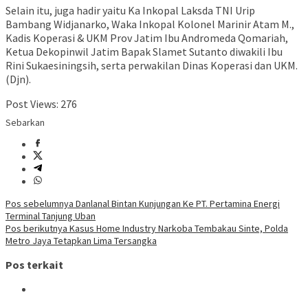
Selain itu, juga hadir yaitu Ka Inkopal Laksda TNI Urip
Bambang Widjanarko, Waka Inkopal Kolonel Marinir Atam M.,
Kadis Koperasi & UKM Prov Jatim Ibu Andromeda Qomariah,
Ketua Dekopinwil Jatim Bapak Slamet Sutanto diwakili Ibu
Rini Sukaesiningsih, serta perwakilan Dinas Koperasi dan UKM.
(Djn).
Post Views:
276
Sebarkan
Navigasi
Pos sebelumnya
Danlanal Bintan Kunjungan Ke PT. Pertamina Energi
Terminal Tanjung Uban
pos
Pos berikutnya
Kasus Home Industry Narkoba Tembakau Sinte, Polda
Metro Jaya Tetapkan Lima Tersangka
Pos terkait