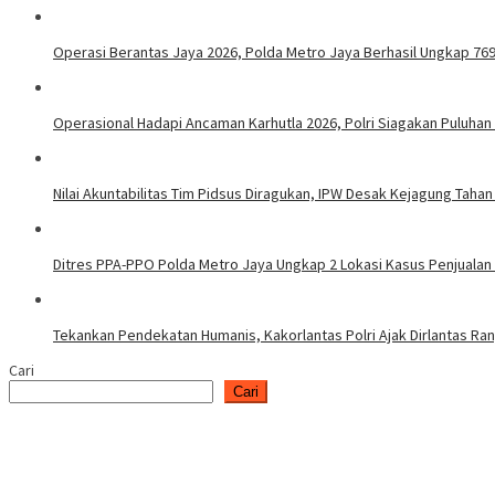
Operasi Berantas Jaya 2026, Polda Metro Jaya Berhasil Ungkap 76
Operasional Hadapi Ancaman Karhutla 2026, Polri Siagakan Puluhan
Nilai Akuntabilitas Tim Pidsus Diragukan, IPW Desak Kejagung Tahan
Ditres PPA-PPO Polda Metro Jaya Ungkap 2 Lokasi Kasus Penjualan
Tekankan Pendekatan Humanis, Kakorlantas Polri Ajak Dirlantas Ra
Cari
Cari