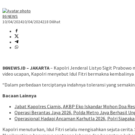
86 NEWS
10/04/2024
10/04/2024
218 Dilihat
86NEWS.ID – JAKARTA
– Kapolri Jenderal Listyo Sigit Prabowo m
video ucapan, Kapolri menyebut Idul Fitri bermakna kembalinya
“Dalam perbedaan terciptanya indahnya toleransi yang semakin
Bacaan Lainnya
Jabat Kapolres Ciamis, AKBP Eko Iskandar Mohon Doa Re
Operasi Berantas Jaya 2026, Polda Metro Jaya Berhasil U
Operasional Hadapi Ancaman Karhutla 2026, Polri Siagaka
Kapolri menuturkan, Idul Fitri selalu mengisahkan sejuta ceri