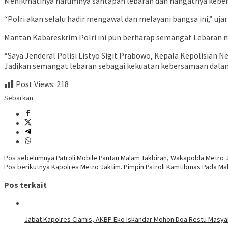
Menikmatinya harumnya santapan lebaran dan hangatnya kebe
“Polri akan selalu hadir mengawal dan melayani bangsa ini,” ujar
Mantan Kabareskrim Polri ini pun berharap semangat Lebaran
“Saya Jenderal Polisi Listyo Sigit Prabowo, Kepala Kepolisian N
Jadikan semangat lebaran sebagai kekuatan kebersamaan dalam
Post Views:
218
Sebarkan
Navigasi
Pos sebelumnya
Patroli Mobile Pantau Malam Takbiran, Wakapolda Metro J
Pos berikutnya
Kapolres Metro Jaktim. Pimpin Patroli Kamtibmas Pada Malam
pos
Pos terkait
Jabat Kapolres Ciamis, AKBP Eko Iskandar Mohon Doa Restu Masya