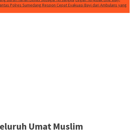
lantas Polres Sumedang Respon Cepat Evakuasi Bayi dari Ambulans yang
 Seluruh Umat Muslim