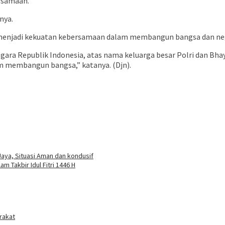
rsamaan.
nya.
 menjadi kekuatan kebersamaan dalam membangun bangsa dan ne
egara Republik Indonesia, atas nama keluarga besar Polri dan Bha
 membangun bangsa,” katanya. (Djn).
aya, Situasi Aman dan kondusif
 Takbir Idul Fitri 1446 H
rakat