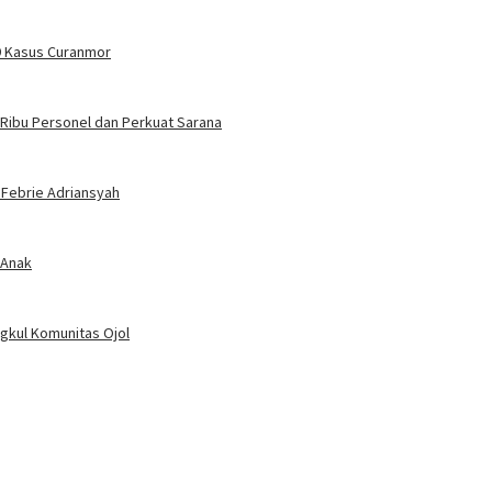
9 Kasus Curanmor
 Ribu Personel dan Perkuat Sarana
 Febrie Adriansyah
 Anak
ngkul Komunitas Ojol