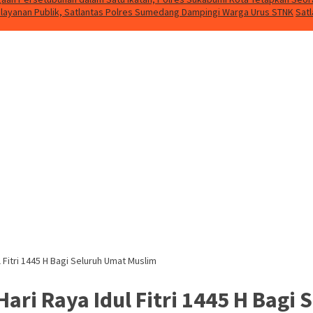
layanan Publik, Satlantas Polres Sumedang Dampingi Warga Urus STNK
Sat
Fitri 1445 H Bagi Seluruh Umat Muslim
ri Raya Idul Fitri 1445 H Bagi