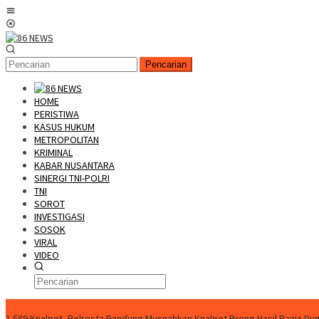
Loncat
Menu
ke
Mobile
konten
Pencarian
HOME
PERISTIWA
KASUS HUKUM
METROPOLITAN
KRIMINAL
KABAR NUSANTARA
SINERGI TNI-POLRI
TNI
SOROT
INVESTIGASI
SOSOK
VIRAL
VIDEO
FLASH NEWS
1.589 Knalpot, Polresta Bandung Musnahkan Knalpot Brong Hasil Razia
Dug