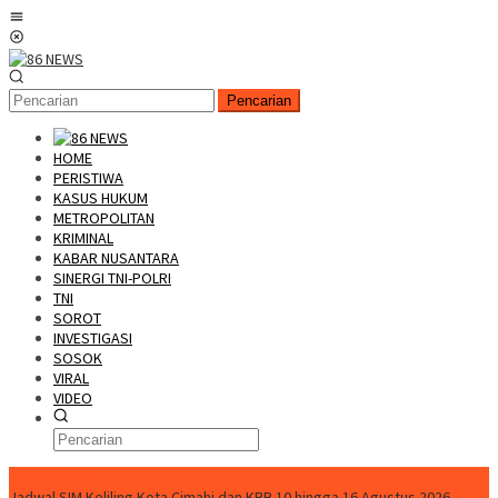
Loncat
Menu
ke
Mobile
konten
Pencarian
HOME
PERISTIWA
KASUS HUKUM
METROPOLITAN
KRIMINAL
KABAR NUSANTARA
SINERGI TNI-POLRI
TNI
SOROT
INVESTIGASI
SOSOK
VIRAL
VIDEO
FLASH NEWS
Jadwal SIM Keliling Kota Cimahi dan KBB 10 hingga 16 Agustus 2026,