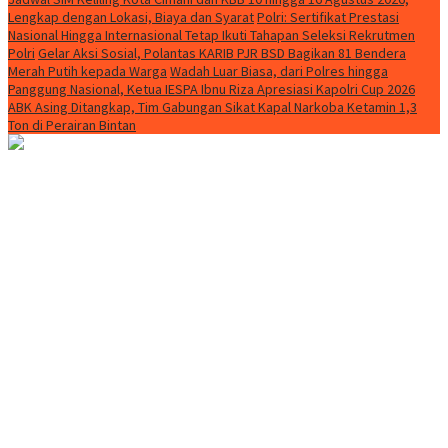
Lengkap dengan Lokasi, Biaya dan Syarat
Polri: Sertifikat Prestasi
Nasional Hingga Internasional Tetap Ikuti Tahapan Seleksi Rekrutmen
Polri
Gelar Aksi Sosial, Polantas KARIB PJR BSD Bagikan 81 Bendera
Merah Putih kepada Warga
Wadah Luar Biasa, dari Polres hingga
Panggung Nasional, Ketua IESPA Ibnu Riza Apresiasi Kapolri Cup 2026
ABK Asing Ditangkap, Tim Gabungan Sikat Kapal Narkoba Ketamin 1,3
Ton di Perairan Bintan