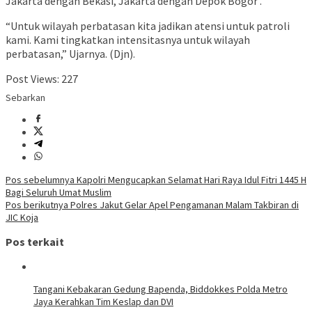
Jakarta dengan Bekasi, Jakarta dengan Depok Bogor .
“Untuk wilayah perbatasan kita jadikan atensi untuk patroli
kami. Kami tingkatkan intensitasnya untuk wilayah
perbatasan,” Ujarnya. (Djn).
Post Views:
227
Sebarkan
Navigasi
Pos sebelumnya
Kapolri Mengucapkan Selamat Hari Raya Idul Fitri 1445 H
Bagi Seluruh Umat Muslim
pos
Pos berikutnya
Polres Jakut Gelar Apel Pengamanan Malam Takbiran di
JIC Koja
Pos terkait
Tangani Kebakaran Gedung Bapenda, Biddokkes Polda Metro
Jaya Kerahkan Tim Keslap dan DVI