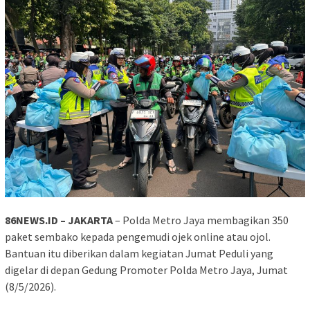
86NEWS.ID – JAKARTA
– Polda Metro Jaya membagikan 350
paket sembako kepada pengemudi ojek online atau ojol.
Bantuan itu diberikan dalam kegiatan Jumat Peduli yang
digelar di depan Gedung Promoter Polda Metro Jaya, Jumat
(8/5/2026).