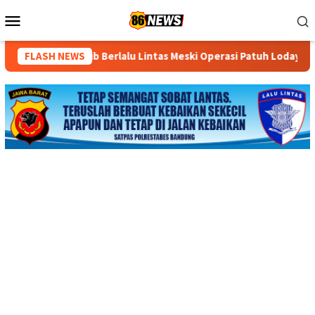
Loncat
Menu
ke
Mobile
konten
Berlalu Lintas Meski Operasi Patuh Lodaya 2026 Ditunda
FLASH NEWS
S