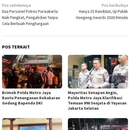
Navigasi
Pos sebelumnya
Pos berikutnya
Dua Personel Polres Purwakarta
Hanya 15 Kandidat, Uji Publik
pos
Naik Pangkat, Pengabdian Tanpa
Hoegeng Awards 2026 Dimulai
Cela Berbuah Penghargaan
POS TERKAIT
Brimob Polda Metro Jaya
Mayoritas Senapan Angin,
Bantu Penanganan Kebakaran
Polda Metro Jaya Klarifikasi
Gedung Bapenda DKI
Temuan 996 Senjata di Yayasan
Jakarta Selatan