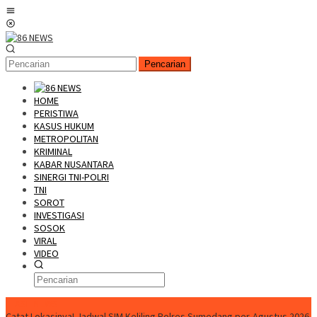
Loncat
Menu
ke
Mobile
konten
Pencarian
HOME
PERISTIWA
KASUS HUKUM
METROPOLITAN
KRIMINAL
KABAR NUSANTARA
SINERGI TNI-POLRI
TNI
SOROT
INVESTIGASI
SOSOK
VIRAL
VIDEO
FLASH NEWS
Catat Lokasinya! Jadwal SIM Keliling Polres Sumedang per-Agustus 2026