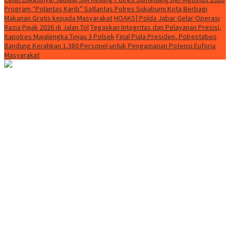
Program “Polantas Karib” Satlantas Polres Sukabumi Kota Berbagi
Makanan Gratis kepada Masyarakat
HOAKS] Polda Jabar Gelar Operasi
Razia Pajak 2026 di Jalan Tol
Tegaskan Integritas dan Pelayanan Presisi,
Kapolres Majalengka Tinjau 3 Polsek
Final Piala Presiden, Polrestabes
Bandung Kerahkan 1.380 Personel untuk Pengamanan Potensi Euforia
Masyarakat