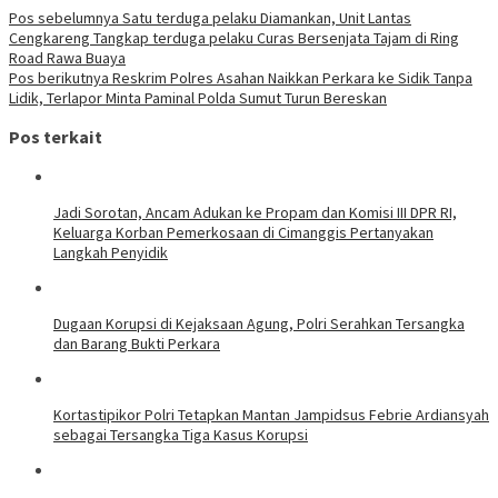
Navigasi
Pos sebelumnya
Satu terduga pelaku Diamankan, Unit Lantas
Cengkareng Tangkap terduga pelaku Curas Bersenjata Tajam di Ring
pos
Road Rawa Buaya
Pos berikutnya
Reskrim Polres Asahan Naikkan Perkara ke Sidik Tanpa
Lidik, Terlapor Minta Paminal Polda Sumut Turun Bereskan
Pos terkait
Jadi Sorotan, Ancam Adukan ke Propam dan Komisi III DPR RI,
Keluarga Korban Pemerkosaan di Cimanggis Pertanyakan
Langkah Penyidik
Dugaan Korupsi di Kejaksaan Agung, Polri Serahkan Tersangka
dan Barang Bukti Perkara
Kortastipikor Polri Tetapkan Mantan Jampidsus Febrie Ardiansyah
sebagai Tersangka Tiga Kasus Korupsi