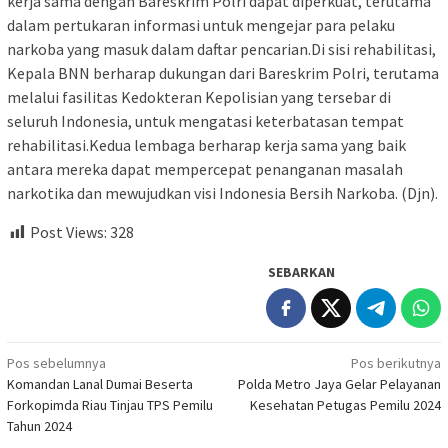
kerja sama dengan Bareskrim Polri dapat diperkuat, terutama
dalam pertukaran informasi untuk mengejar para pelaku
narkoba yang masuk dalam daftar pencarian.Di sisi rehabilitasi,
Kepala BNN berharap dukungan dari Bareskrim Polri, terutama
melalui fasilitas Kedokteran Kepolisian yang tersebar di
seluruh Indonesia, untuk mengatasi keterbatasan tempat
rehabilitasi.Kedua lembaga berharap kerja sama yang baik
antara mereka dapat mempercepat penanganan masalah
narkotika dan mewujudkan visi Indonesia Bersih Narkoba. (Djn).
Post Views:
328
SEBARKAN
Navigasi
Pos sebelumnya
Pos berikutnya
Komandan Lanal Dumai Beserta
Polda Metro Jaya Gelar Pelayanan
pos
Forkopimda Riau Tinjau TPS Pemilu
Kesehatan Petugas Pemilu 2024
Tahun 2024