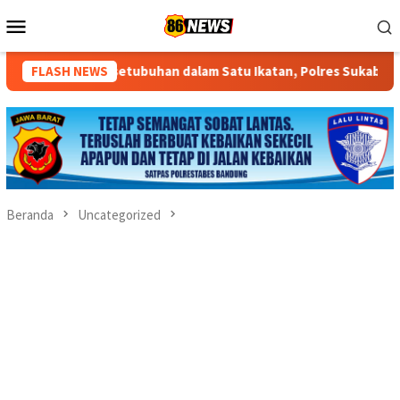
Loncat
Menu
ke
Mobile
konten
ubuhan dalam Satu Ikatan, Polres Sukabumi Kota Tetapkan Seor
FLASH NEWS
Beranda
Uncategorized