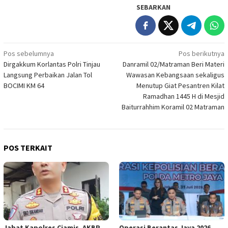
SEBARKAN
Navigasi
Pos sebelumnya
Pos berikutnya
Dirgakkum Korlantas Polri Tinjau
Danramil 02/Matraman Beri Materi
pos
Langsung Perbaikan Jalan Tol
Wawasan Kebangsaan sekaligus
BOCIMI KM 64
Menutup Giat Pesantren Kilat
Ramadhan 1445 H di Mesjid
Baiturrahhim Koramil 02 Matraman
POS TERKAIT
Jabat Kapolres Ciamis, AKBP
Operasi Berantas Jaya 2026,