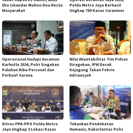
Eko Iskandar Mohon Doa Restu
Polda Metro Jaya Berhasil
Masyarakat
Ungkap 769 Kasus Curanmor
Operasional Hadapi Ancaman
Nilai Akuntabilitas Tim Pidsus
Karhutla 2026, Polri Siagakan
Diragukan, IPW Desak
Puluhan Ribu Personel dan
Kejagung Tahan Febrie
Perkuat Sarana
Adriansyah
Ditres PPA-PPO Polda Metro
Tekankan Pendekatan
Jaya Ungkap 2 Lokasi Kasus
Humanis, Kakorlantas Polri