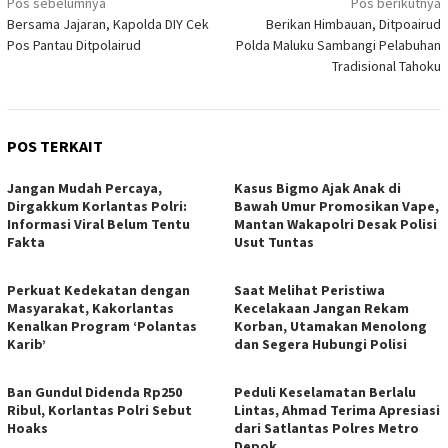
Navigasi
Pos sebelumnya
Pos berikutnya
Bersama Jajaran, Kapolda DIY Cek
Berikan Himbauan, Ditpoairud
pos
Pos Pantau Ditpolairud
Polda Maluku Sambangi Pelabuhan
Tradisional Tahoku
POS TERKAIT
Jangan Mudah Percaya,
Kasus Bigmo Ajak Anak di
Dirgakkum Korlantas Polri:
Bawah Umur Promosikan Vape,
Informasi Viral Belum Tentu
Mantan Wakapolri Desak Polisi
Fakta
Usut Tuntas
Perkuat Kedekatan dengan
Saat Melihat Peristiwa
Masyarakat, Kakorlantas
Kecelakaan Jangan Rekam
Kenalkan Program ‘Polantas
Korban, Utamakan Menolong
Karib’
dan Segera Hubungi Polisi
Ban Gundul Didenda Rp250
Peduli Keselamatan Berlalu
Ribul, Korlantas Polri Sebut
Lintas, Ahmad Terima Apresiasi
Hoaks
dari Satlantas Polres Metro
Depok