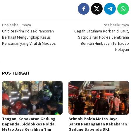
Navigasi
Pos sebelumnya
Pos berikutnya
Unit Reskrim Polsek Pancoran
Cegah Jatuhnya Korban di Laut,
pos
Berhasil Mengungkap Kasus
Satpolairud Polres Jembrana
Pencurian yang Viral di Medsos
Berikan Himbauan Terhadap
Nelayan
POS TERKAIT
Tangani Kebakaran Gedung
Brimob Polda Metro Jaya
Bapenda, Biddokkes Polda
Bantu Penanganan Kebakaran
Metro Jaya Kerahkan Tim
Gedung Bapenda DKI