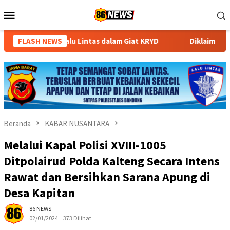
Loncat
Menu
ke
Mobile
konten
r Lalu Lintas dalam Giat KRYD
FLASH NEWS
Diklaim Tekan Kecelakaan 
Beranda
KABAR NUSANTARA
Melalui Kapal Polisi XVIII-1005
Ditpolairud Polda Kalteng Secara Intens
Rawat dan Bersihkan Sarana Apung di
Desa Kapitan
86 NEWS
02/01/2024
373 Dilihat