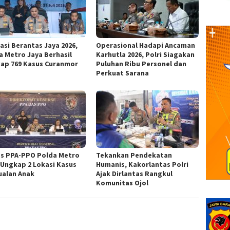
asi Berantas Jaya 2026,
Operasional Hadapi Ancaman
a Metro Jaya Berhasil
Karhutla 2026, Polri Siagakan
ap 769 Kasus Curanmor
Puluhan Ribu Personel dan
Perkuat Sarana
es PPA-PPO Polda Metro
Tekankan Pendekatan
 Ungkap 2 Lokasi Kasus
Humanis, Kakorlantas Polri
ualan Anak
Ajak Dirlantas Rangkul
Komunitas Ojol