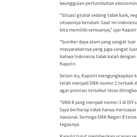
keunggulan pertumbuhan ekonomin
“Situasi global sedang tidak baik, ne
situasinya berubah. Saat ini Indonesi
kita memiliki semuanya,” ujar Kapol
“Sumber daya alam yang sangat luar 
masyarakatnya yang juga sangat luar b
bahwa Indonesia tidak kalah dengan 
Kapolri.
Selain itu, Kapolri mengungkapkan 
telah menjadi SMA nomor 1 terbaik d
agar prestasi tersebut terus ditingk
“SMA 8 yang menjadi nomor 1 di DIY
Saya berharap tidak hanya mencapai t
nasional. Semoga SMA Negeri 8 terus
tegasnya.
Kapolri turut memberikan ucapan se