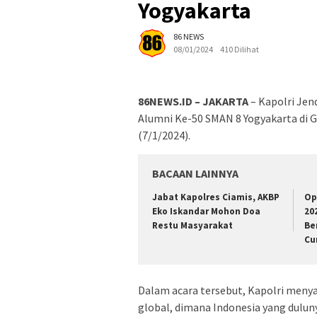
Yogyakarta
86 NEWS
08/01/2024
410 Dilihat
86NEWS.ID – JAKARTA
– Kapolri Jen
Alumni Ke-50 SMAN 8 Yogyakarta di G
(7/1/2024).
BACAAN LAINNYA
Jabat Kapolres Ciamis, AKBP
Op
Eko Iskandar Mohon Doa
20
Restu Masyarakat
Be
Cu
Dalam acara tersebut, Kapolri men
global, dimana Indonesia yang dulu