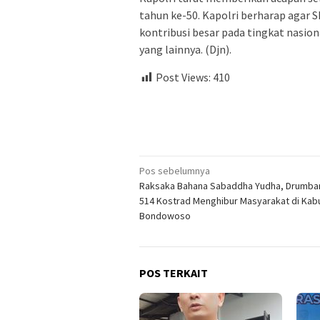
tahun ke-50. Kapolri berharap agar 
kontribusi besar pada tingkat nasiona
yang lainnya. (Djn).
Post Views:
410
Navigasi
Pos sebelumnya
Raksaka Bahana Sabaddha Yudha, Drumban
pos
514 Kostrad Menghibur Masyarakat di Ka
Bondowoso
POS TERKAIT