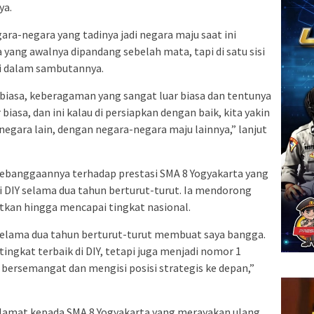
ya.
gara-negara yang tadinya jadi negara maju saat ini
a yang awalnya dipandang sebelah mata, tapi di satu sisi
ri dalam sambutannya.
biasa, keberagaman yang sangat luar biasa dan tentunya
iasa, dan ini kalau di persiapkan dengan baik, kita yakin
negara lain, dengan negara-negara maju lainnya,” lanjut
kebanggaannya terhadap prestasi SMA 8 Yogyakarta yang
i DIY selama dua tahun berturut-turut. Ia mendorong
atkan hingga mencapai tingkat nasional.
 selama dua tahun berturut-turut membuat saya bangga.
ingkat terbaik di DIY, tetapi juga menjadi nomor 1
 bersemangat dan mengisi posisi strategis ke depan,”
lamat kepada SMA 8 Yogyakarta yang merayakan ulang