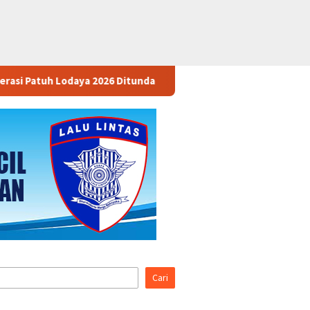
2026 Ditunda
Sita 1.016 Motor Serta Musnahkan Narkoba Se
Cari