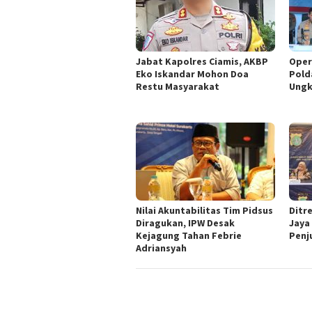
Jabat Kapolres Ciamis, AKBP
Oper
Eko Iskandar Mohon Doa
Pold
Restu Masyarakat
Ungk
Nilai Akuntabilitas Tim Pidsus
Ditr
Diragukan, IPW Desak
Jaya
Kejagung Tahan Febrie
Penj
Adriansyah