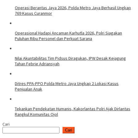
Operasi Berantas Jaya 2026, Polda Metro Jaya Berhasil Ungkap
769 Kasus Curanmor
Operasional Hadapi Ancaman Karhutla 2026, Polri Siagakan
Puluhan Ribu Personel dan Perkuat Sarana
Nilai Akuntabilitas Tim Pidsus Diragukan, IPW Desak Kejagung
Tahan Febrie Adriansyah
Ditres PPA-PPO Polda Metro Jaya Ungkap 2 Lokasi Kasus
Penjualan Anak
Tekankan Pendekatan Humanis, Kakorlantas Polri Ajak Dirlantas
Rangkul Komunitas Ojol
Cari
Cari