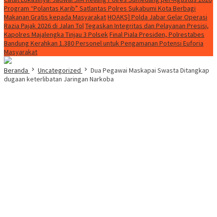
Program “Polantas Karib” Satlantas Polres Sukabumi Kota Berbagi
Makanan Gratis kepada Masyarakat
HOAKS] Polda Jabar Gelar Operasi
Razia Pajak 2026 di Jalan Tol
Tegaskan Integritas dan Pelayanan Presisi,
Kapolres Majalengka Tinjau 3 Polsek
Final Piala Presiden, Polrestabes
Bandung Kerahkan 1.380 Personel untuk Pengamanan Potensi Euforia
Masyarakat
Beranda
Uncategorized
Dua Pegawai Maskapai Swasta Ditangkap
dugaan keterlibatan Jaringan Narkoba