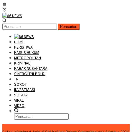
Loncat
Menu
ke
Mobile
konten
Pencarian
HOME
PERISTIWA
KASUS HUKUM
METROPOLITAN
KRIMINAL
KABAR NUSANTARA
SINERGI TNI-POLRI
TNI
SOROT
INVESTIGASI
SOSOK
VIRAL
VIDEO
FLASH NEWS
Catat Lokasinya! Jadwal SIM Keliling Polres Sumedang per-Agustus 2026