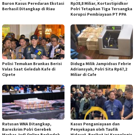
Buron Kasus Peredaran Ekstasi
Rp38,8 Miliar, Kortastipidkor
Berhasil Ditangkap di Riau
Polri Tetapkan Tiga Tersangka
Korupsi Pembiayaan PT PPA
Polisi Temukan Brankas Berisi
Diduga Milik Jampidsus Febrie
Valas Saat Geledah Kafe di
Adriansyah, Polri Sita Rp67,2
Cipete
Miliar di Cafe
Ratusan WNA Ditangkap,
Kasus Penganiayaan dan
Bareskrim Polri Gerebek
Penyekapan oleh Taufik
Markas Judi Online Berkedok
Hidayat, Berikut ini Kronologis