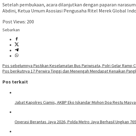
Setelah pembukaan, acara dilanjutkan dengan paparan narasumbe
Abdini, Ketua Umum Asosiasi Pengusaha Ritel Merek Global Ind
Post Views:
200
Sebarkan
Navigasi
Pos sebelumnya
Pastikan Keselamatan Bus Pariwisata, Polri Gelar Ramp C
Pos berikutnya
17 Perwira Tinggi dan Menengah Mendapat Kenaikan Pangka
pos
Pos terkait
Jabat Kapolres Ciamis, AKBP Eko Iskandar Mohon Doa Restu Masya
Operasi Berantas Jaya 2026, Polda Metro Jaya Berhasil Ungkap 76