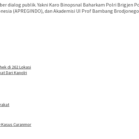
r dialog publik. Yakni Karo Binopsnal Baharkam Polri Brigjen P
onesia (APREGINDO), dan Akademisi UI Prof Bambang Brodjonegoro
hek di 262 Lokasi
t Dari Kapolri
rakat
9 Kasus Curanmor