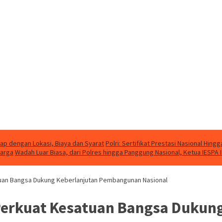
kap dengan Lokasi, Biaya dan Syarat
Polri: Sertifikat Prestasi Nasional Hing
Warga
Wadah Luar Biasa, dari Polres hingga Panggung Nasional, Ketua IESPA I
atuan Bangsa Dukung Keberlanjutan Pembangunan Nasional
: Perkuat Kesatuan Bangsa Duku