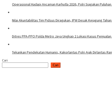
Operasional Hadapi Ancaman Karhutla 2026, Polri Siagakan Puluhan
Nilai Akuntabilitas Tim Pidsus Diragukan, IPW Desak Kejagung Tahan
Ditres PPA-PPO Polda Metro Jaya Ungkap 2 Lokasi Kasus Penjualan
Tekankan Pendekatan Humanis, Kakorlantas Polri Ajak Dirlantas Ra
Cari
Cari