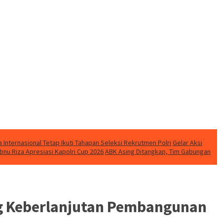
ga Internasional Tetap Ikuti Tahapan Seleksi Rekrutmen Polri
Gelar Aksi
bnu Riza Apresiasi Kapolri Cup 2026
ABK Asing Ditangkap, Tim Gabungan
ng Keberlanjutan Pembangunan