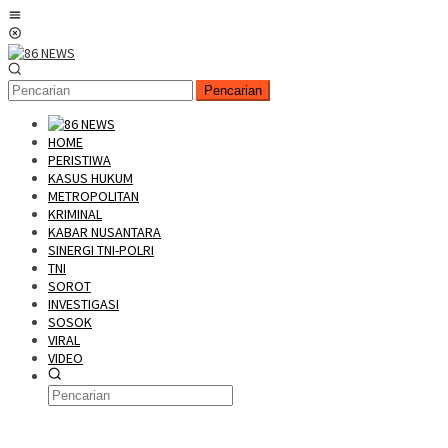
Loncat
Menu
ke
Mobile
konten
Pencarian
HOME
PERISTIWA
KASUS HUKUM
METROPOLITAN
KRIMINAL
KABAR NUSANTARA
SINERGI TNI-POLRI
TNI
SOROT
INVESTIGASI
SOSOK
VIRAL
VIDEO