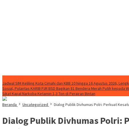
FLASH NEWS
Jadwal SIM Keliling Kota Cimahi dan KBB 10 hingga 16 Agustus 2026, Leng
Sosial, Polantas KARIB PJR BSD Bagikan 81 Bendera Merah Putih kepada 
Sikat Kapal Narkoba Ketamin 1,3 Ton di Perairan Bintan
Beranda
Uncategorized
Dialog Publik Divhumas Polri: Perkuat Kes
Dialog Publik Divhumas Polri