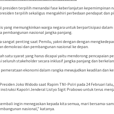
 presiden terpilih menandai fase keberlanjutan kepemimpinan na
residen terpilih sekaligus mengakhiri perbedaan pendapat dan pil
yang memungkinkan warga negara untuk berpartisipasi dalam me
ta pembangunan nasional jangka panjang.
 sangat penting saat Pemilu, yakni dengan dengan mengkedepank
n demokrasi dan pembangunan nasional ke depan.
lah satu syarat yang harus dicapai yaitu mendorong pencapaian
seluruh stakeholder secara inklusif jangka panjang dan berkelan
pemerataan ekonomi dalam rangka mewujudkan keadilan dan ke
esiden Joko Widodo saat Rapim TNI-Polri pada 24 Februari lalu
n instruksi Kapolri Jenderal Listyo Sigit Prabowo untuk terus
.Si., kembali ingin menegaskan kepada kita semua, mari bersam
embangunan nasional,” katanya.