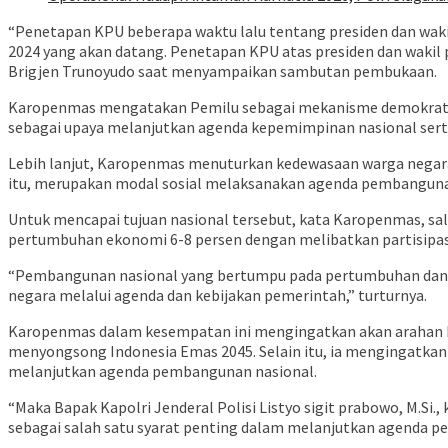
“Penetapan KPU beberapa waktu lalu tentang presiden dan wakil
2024 yang akan datang. Penetapan KPU atas presiden dan wakil p
Brigjen Trunoyudo saat menyampaikan sambutan pembukaan.
Karopenmas mengatakan Pemilu sebagai mekanisme demokratis 
sebagai upaya melanjutkan agenda kepemimpinan nasional ser
Lebih lanjut, Karopenmas menuturkan kedewasaan warga negara
itu, merupakan modal sosial melaksanakan agenda pembanguna
Untuk mencapai tujuan nasional tersebut, kata Karopenmas, sa
pertumbuhan ekonomi 6-8 persen dengan melibatkan partisipasi 
“Pembangunan nasional yang bertumpu pada pertumbuhan dan 
negara melalui agenda dan kebijakan pemerintah,” turturnya.
Karopenmas dalam kesempatan ini mengingatkan akan arahan Pr
menyongsong Indonesia Emas 2045. Selain itu, ia mengingatka
melanjutkan agenda pembangunan nasional.
“Maka Bapak Kapolri Jenderal Polisi Listyo sigit prabowo, M
sebagai salah satu syarat penting dalam melanjutkan agenda p