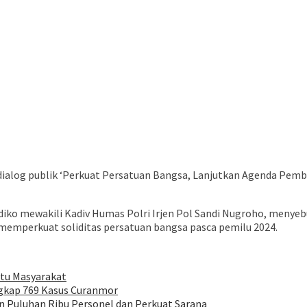
dialog publik ‘Perkuat Persatuan Bangsa, Lanjutkan Agenda Pe
diko mewakili Kadiv Humas Polri Irjen Pol Sandi Nugroho, menye
memperkuat soliditas persatuan bangsa pasca pemilu 2024.
stu Masyarakat
ngkap 769 Kasus Curanmor
n Puluhan Ribu Personel dan Perkuat Sarana