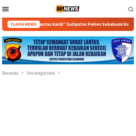
Loncat
Menu
ke
Mobile
konten
s Karib” Satlantas Polres Sukabumi Kota Berbagi Makanan Grati
FLASH NEWS
Beranda
Uncategorized