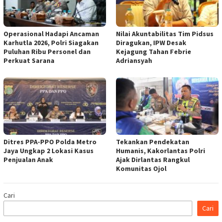
Operasional Hadapi Ancaman
Nilai Akuntabilitas Tim Pidsus
Karhutla 2026, Polri Siagakan
Diragukan, IPW Desak
Puluhan Ribu Personel dan
Kejagung Tahan Febrie
Perkuat Sarana
Adriansyah
Ditres PPA-PPO Polda Metro
Tekankan Pendekatan
Jaya Ungkap 2 Lokasi Kasus
Humanis, Kakorlantas Polri
Penjualan Anak
Ajak Dirlantas Rangkul
Komunitas Ojol
Cari
Cari