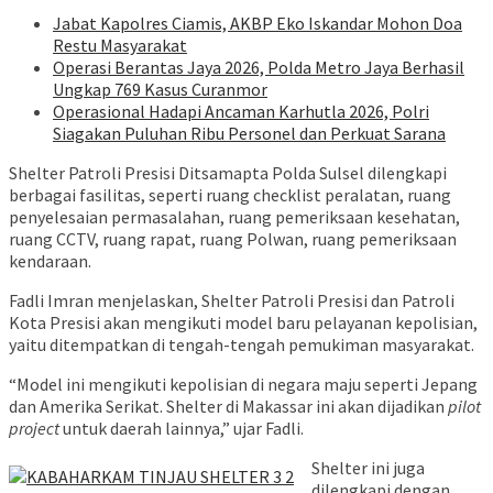
Jabat Kapolres Ciamis, AKBP Eko Iskandar Mohon Doa
Restu Masyarakat
Operasi Berantas Jaya 2026, Polda Metro Jaya Berhasil
Ungkap 769 Kasus Curanmor
Operasional Hadapi Ancaman Karhutla 2026, Polri
Siagakan Puluhan Ribu Personel dan Perkuat Sarana
Shelter Patroli Presisi Ditsamapta Polda Sulsel dilengkapi
berbagai fasilitas, seperti ruang checklist peralatan, ruang
penyelesaian permasalahan, ruang pemeriksaan kesehatan,
ruang CCTV, ruang rapat, ruang Polwan, ruang pemeriksaan
kendaraan.
Fadli Imran menjelaskan, Shelter Patroli Presisi dan Patroli
Kota Presisi akan mengikuti model baru pelayanan kepolisian,
yaitu ditempatkan di tengah-tengah pemukiman masyarakat.
“Model ini mengikuti kepolisian di negara maju seperti Jepang
dan Amerika Serikat. Shelter di Makassar ini akan dijadikan
pilot
project
untuk daerah lainnya,” ujar Fadli.
Shelter ini juga
dilengkapi dengan