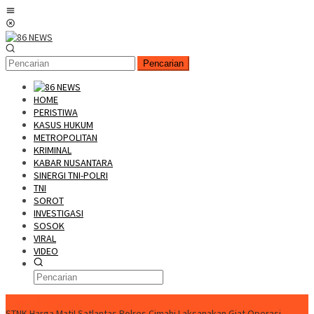
Loncat
Menu
ke
Mobile
konten
Pencarian
HOME
PERISTIWA
KASUS HUKUM
METROPOLITAN
KRIMINAL
KABAR NUSANTARA
SINERGI TNI-POLRI
TNI
SOROT
INVESTIGASI
SOSOK
VIRAL
VIDEO
FLASH NEWS
STNK Harga Mati! Satlantas Polres Cimahi Laksanakan Giat Operasi