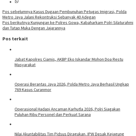
Navigasi
Pos sebelumnya
Kasus Dugaan Pembunuhan Petugas Imigrasi, Polda
Metro Jaya Jalani Rekontruksi Sebanyak 40 Adegan
pos
Pos berikutnya
Kunjungan ke Polres Gowa, Kabaharkam Polri Silaturahmi
dan Tatap Muka Dengan Jajarannya
Pos terkait
Jabat Kapolres Ciamis, AKBP Eko Iskandar Mohon Doa Restu
Masyarakat
Operasi Berantas Jaya 2026, Polda Metro Jaya Berhasil Ungkap
769 Kasus Curanmor
Operasional Hadapi Ancaman Karhutla 2026, Polri Siagakan
Puluhan Ribu Personel dan Perkuat Sarana
Nilai Akuntabilitas Tim Pidsus Diragukan, IPW Desak Kejagung