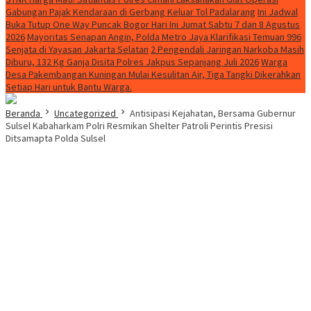
Gabungan Pajak Kendaraan di Gerbang Keluar Tol Padalarang
Ini Jadwal
Buka Tutup One Way Puncak Bogor Hari Ini Jumat Sabtu 7 dan 8 Agustus
2026
Mayoritas Senapan Angin, Polda Metro Jaya Klarifikasi Temuan 996
Senjata di Yayasan Jakarta Selatan
2 Pengendali Jaringan Narkoba Masih
Diburu, 132 Kg Ganja Disita Polres Jakpus Sepanjang Juli 2026
Warga
Desa Pakembangan Kuningan Mulai Kesulitan Air, Tiga Tangki Dikerahkan
Setiap Hari untuk Bantu Warga.
Beranda
Uncategorized
Antisipasi Kejahatan, Bersama Gubernur
Sulsel Kabaharkam Polri Resmikan Shelter Patroli Perintis Presisi
Ditsamapta Polda Sulsel