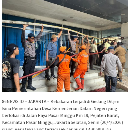
86NEWS.ID – JAKARTA – Kebakaran terjadi di Gedung Ditjen
Bina Pemerintahan Desa Kementerian Dalam Negeri yang
berlokasi di Jalan Raya Pasar Minggu Km 19, Pejaten Barat,
Kecamatan Pasar Minggu, Jakarta Selatan, Senin (20/4/2026)
siang. Peristiwa yang terjadi sekitar pukul 13.30 WIB itu