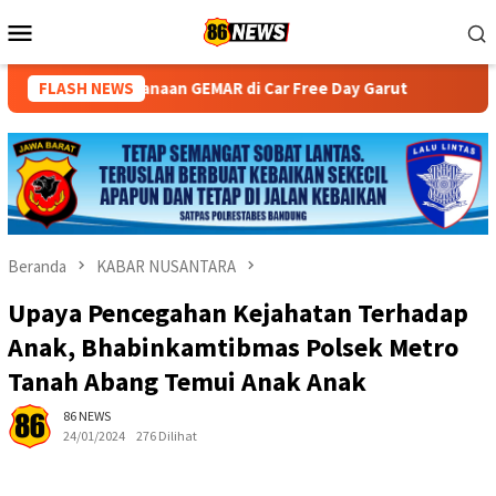
Loncat
Menu
ke
Mobile
konten
naan GEMAR di Car Free Day Garut
FLASH NEWS
Tingkatkan Kualitas P
Beranda
KABAR NUSANTARA
Upaya Pencegahan Kejahatan Terhadap
Anak, Bhabinkamtibmas Polsek Metro
Tanah Abang Temui Anak Anak
86 NEWS
24/01/2024
276 Dilihat