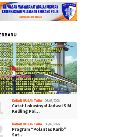
ERBARU
1
KABAR NUSANTARA
06/08/2026
Catat Lokasinya! Jadwal SIM
Keliling Pol…
2
KABAR NUSANTARA
06/08/2026
Program “Polantas Karib”
Sat…