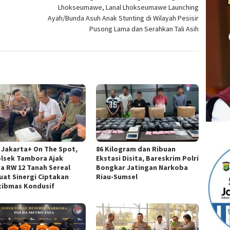
Lhokseumawe, Lanal Lhokseumawe Launching
Ayah/Bunda Asuh Anak Stunting di Wilayah Pesisir
Pusong Lama dan Serahkan Tali Asih
 Jakarta+ On The Spot,
86 Kilogram dan Ribuan
lsek Tambora Ajak
Ekstasi Disita, Bareskrim Polri
a RW 12 Tanah Sereal
Bongkar Jatingan Narkoba
uat Sinergi Ciptakan
Riau-Sumsel
ibmas Kondusif