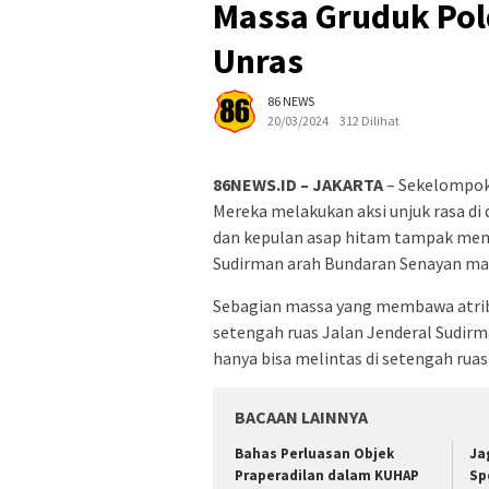
Massa Gruduk Pol
Unras
86 NEWS
20/03/2024
312 Dilihat
86NEWS.ID – JAKARTA
– Sekelompok 
Mereka melakukan aksi unjuk rasa d
dan kepulan asap hitam tampak memb
Sudirman arah Bundaran Senayan ma
Sebagian massa yang membawa atribut 
setengah ruas Jalan Jenderal Sudirma
hanya bisa melintas di setengah ruas 
BACAAN LAINNYA
Bahas Perluasan Objek
Ja
Praperadilan dalam KUHAP
Sp