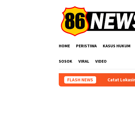
Loncat
ke
konten
HOME
PERISTIWA
KASUS HUKUM
SOSOK
VIRAL
VIDEO
Catat Lokasinya! Jadwal SIM Kel
FLASH NEWS