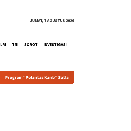
JUMAT, 7 AGUSTUS 2026
LRI
TNI
SOROT
INVESTIGASI
s Karib” Satlantas Polres Sukabumi Kota Berbagi Makanan Grati