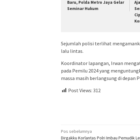
Baru, Polda Metro Jaya Gelar
Aj
Seminar Hukum
Se
Ci
Ko
Sejumlah polisi terlihat mengamanka
lalu lintas.
Koordinator lapangan, Irwan mengata
pada Pemilu 2024 yang menguntungkan 
massa masih berlangsung di depan Po
Post Views:
312
Navigasi
Pos sebelumnya
Dirgakku Korlantas Polri Imbau Pemudik L