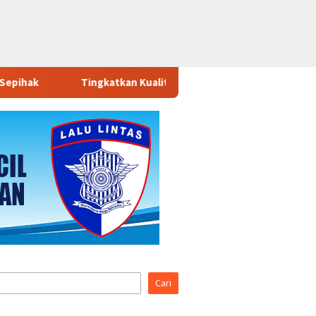
kan Kualitas Pelayanan Publik, Program Polantas Menyapa Hadir 
Cari