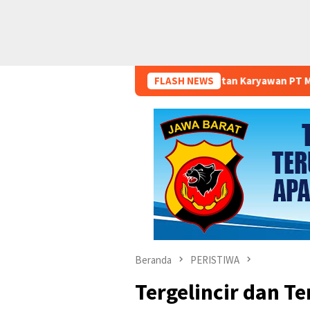
Hak Mantan Karyawan PT Matahari Sentosa Jaya T
FLASH NEWS
Beranda
PERISTIWA
Tergelincir dan T