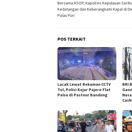
Bersama KSOP, Kapolres Kepulauan Serib
pos
Kedatangan dan Keberangkatn Kapal di D
Pulau Puri
POS TERKAIT
Lacak Lewat Rekaman CCTV
BRI 
Tol, Polisi Kejar Pajero Flat
Gand
Palsu di Pasteur Bandung
Nasa
Cash