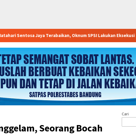
erabaikan, Oknum SPSI Lakukan Eksekusi Sepihak
Tingkat
Cari
enggelam, Seorang Bocah