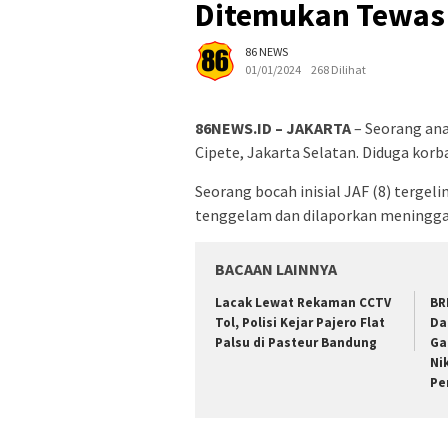
Ditemukan Tewas 
86 NEWS
01/01/2024
268 Dilihat
86NEWS.ID – JAKARTA
– Seorang ana
Cipete, Jakarta Selatan. Diduga korb
Seorang bocah inisial JAF (8) tergeli
tenggelam dan dilaporkan meninggal
BACAAN LAINNYA
Lacak Lewat Rekaman CCTV
BR
Tol, Polisi Kejar Pajero Flat
Da
Palsu di Pasteur Bandung
Ga
Ni
Pe