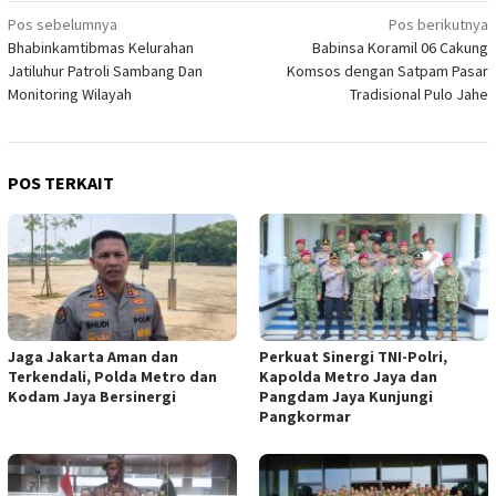
Navigasi
Pos sebelumnya
Pos berikutnya
Bhabinkamtibmas Kelurahan
Babinsa Koramil 06 Cakung
pos
Jatiluhur Patroli Sambang Dan
Komsos dengan Satpam Pasar
Monitoring Wilayah
Tradisional Pulo Jahe
POS TERKAIT
Jaga Jakarta Aman dan
Perkuat Sinergi TNI-Polri,
Terkendali, Polda Metro dan
Kapolda Metro Jaya dan
Kodam Jaya Bersinergi
Pangdam Jaya Kunjungi
Pangkormar