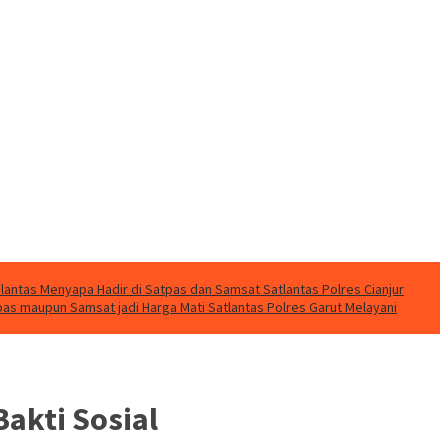
lantas Menyapa Hadir di Satpas dan Samsat Satlantas Polres Cianjur
pas maupun Samsat jadi Harga Mati Satlantas Polres Garut Melayani
Bakti Sosial