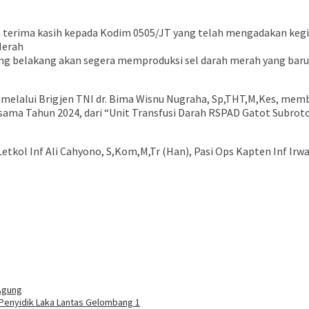
 terima kasih kepada Kodim 0505/JT yang telah mengadakan kegi
Merah
lang belakang akan segera memproduksi sel darah merah yang bar
 melalui Brigjen TNI dr. Bima Wisnu Nugraha, Sp,THT,M,Kes, me
sama Tahun 2024, dari “Unit Transfusi Darah RSPAD Gatot Subroto
etkol Inf Ali Cahyono, S,Kom,M,Tr (Han), Pasi Ops Kapten Inf Irw
Agung
i Penyidik Laka Lantas Gelombang 1