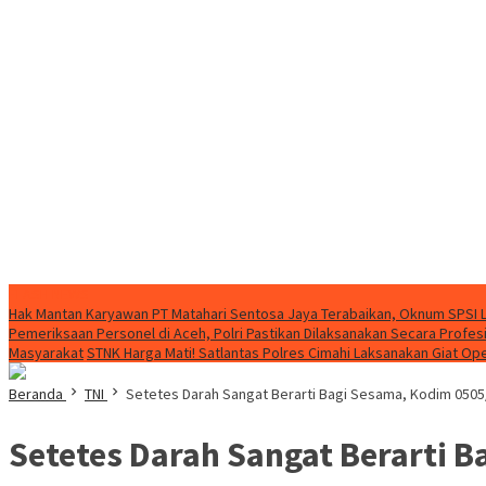
FLASH NEWS
Hak Mantan Karyawan PT Matahari Sentosa Jaya Terabaikan, Oknum SPSI 
Pemeriksaan Personel di Aceh, Polri Pastikan Dilaksanakan Secara Profes
Masyarakat
STNK Harga Mati! Satlantas Polres Cimahi Laksanakan Giat Op
Beranda
TNI
Setetes Darah Sangat Berarti Bagi Sesama, Kodim 0505/J
Setetes Darah Sangat Berarti B