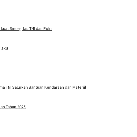
at Sinergitas TNI dan Polri
elaku
a TNI Salurkan Bantuan Kendaraan dan Materiil
aan Tahun 2025