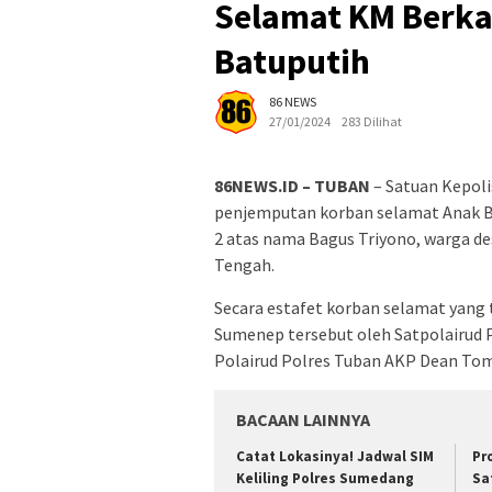
Selamat KM Berkah
Batuputih
86 NEWS
27/01/2024
283 Dilihat
86NEWS.ID – TUBAN
– Satuan Kepoli
penjemputan korban selamat Anak B
2 atas nama Bagus Triyono, warga d
Tengah.
Secara estafet korban selamat yang 
Sumenep tersebut oleh Satpolairud 
Polairud Polres Tuban AKP Dean To
BACAAN LAINNYA
Catat Lokasinya! Jadwal SIM
Pr
Keliling Polres Sumedang
Sa