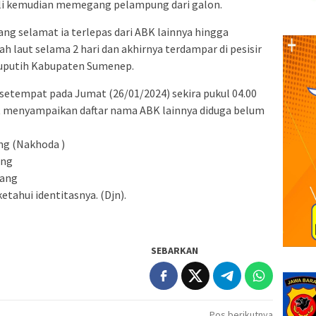
ali kemudian memegang pelampung dari galon.
g selamat ia terlepas dari ABK lainnya hingga
 laut selama 2 hari dan akhirnya terdampar di pesisir
uputih Kabupaten Sumenep.
etempat pada Jumat (26/01/2024) sekira pukul 04.00
t menyampaikan daftar nama ABK lainnya diduga belum
ng (Nakhoda )
ang
bang
etahui identitasnya. (Djn).
SEBARKAN
Pos berikutnya