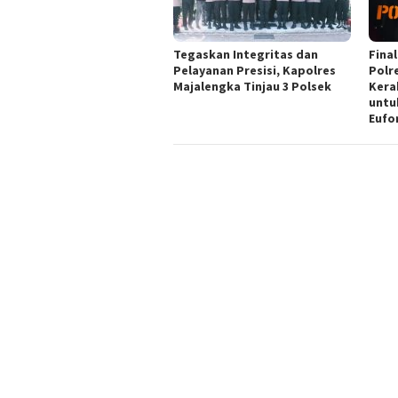
Tegaskan Integritas dan
Final
Pelayanan Presisi, Kapolres
Polr
Majalengka Tinjau 3 Polsek
Kera
untu
Eufo