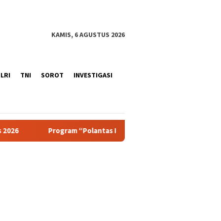
KAMIS, 6 AGUSTUS 2026
LRI
TNI
SOROT
INVESTIGASI
gram “Polantas Karib” Satlantas Polres Sukabumi Kota Berbagi 