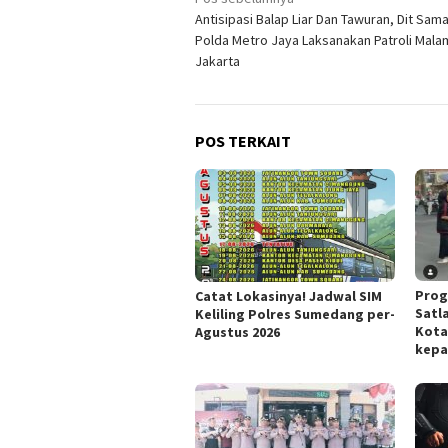
Navigasi
Antisipasi Balap Liar Dan Tawuran, Dit Sam
pos
Polda Metro Jaya Laksanakan Patroli Mala
Jakarta
POS TERKAIT
Prog
Catat Lokasinya! Jadwal SIM
Satl
Keliling Polres Sumedang per-
Kota
Agustus 2026
kepa