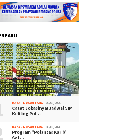
ERBARU
1
KABAR NUSANTARA
06/08/2026
Catat Lokasinya! Jadwal SIM
Keliling Pol…
2
KABAR NUSANTARA
06/08/2026
Program “Polantas Karib”
Sat…