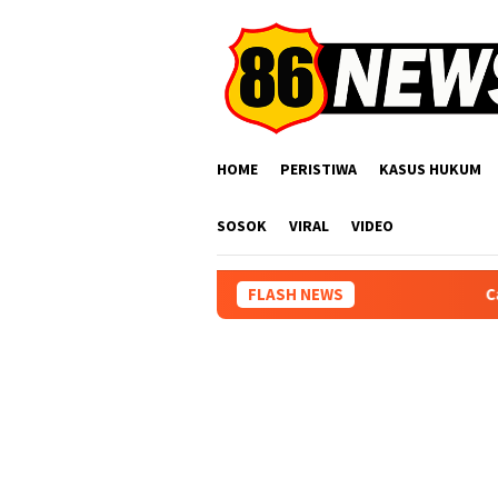
Loncat
ke
konten
HOME
PERISTIWA
KASUS HUKUM
SOSOK
VIRAL
VIDEO
FLASH NEWS
Catat Lokasinya! J