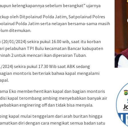
 maupun kelengkapannya sebelum berangkat” ujarnya
ckup oleh Ditpolairud Polda Jatim, Satpolairud Polres
polairud Polda Jatim serta nelayan bersama-sama masih
elum ditemukan.
 (20/01/2024) sekira pukul 16.00 wib, saat itu korban
ari pelabuhan TPI Bulu kecamatan Bancar kabupaten
ah 2 untuk mencari ikan diperairan Tuban.
/2024) sekira pukul 17.30 Wib saat ABK sedang
i bagian montoris berteriak bahwa kapal mengalami
apal.
nama Eko memberhentikan kapal dan bagian montoris
disi kapal terombang ambing menyebabkan banyak air
ebabkan enginering off dan tidak bisa menyala.
ng kapal mulai tenggelam dari arah buritan hingga
lamatkan diri dengan cara mengikat semua badan satu