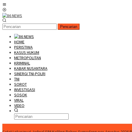
Loncat
Menu
ke
Mobile
konten
Pencarian
HOME
PERISTIWA
KASUS HUKUM
METROPOLITAN
KRIMINAL
KABAR NUSANTARA
SINERGI TNI-POLRI
TNI
SOROT
INVESTIGASI
SOSOK
VIRAL
VIDEO
FLASH NEWS
Catat Lokasinya! Jadwal SIM Keliling Polres Sumedang per-Agustus 2026
P