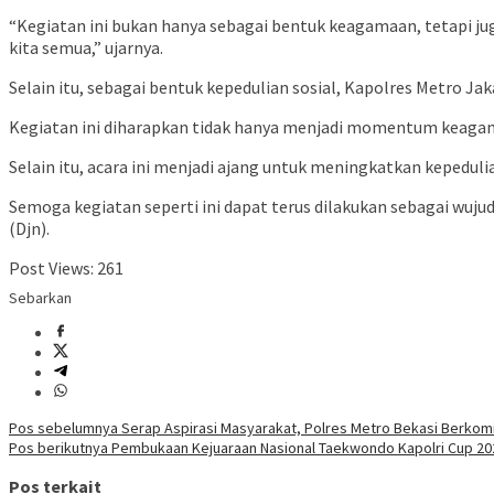
“Kegiatan ini bukan hanya sebagai bentuk keagamaan, tetapi j
kita semua,” ujarnya.
Selain itu, sebagai bentuk kepedulian sosial, Kapolres Metro J
Kegiatan ini diharapkan tidak hanya menjadi momentum keagama
Selain itu, acara ini menjadi ajang untuk meningkatkan kepedu
Semoga kegiatan seperti ini dapat terus dilakukan sebagai wuj
(Djn).
Post Views:
261
Sebarkan
Navigasi
Pos sebelumnya
Serap Aspirasi Masyarakat, Polres Metro Bekasi Berkom
Pos berikutnya
Pembukaan Kejuaraan Nasional Taekwondo Kapolri Cup 20
pos
Pos terkait