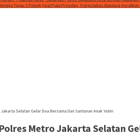
lengka Tinjau 3 Polsek
Final Piala Presiden, Polrestabes Bandung Kerahka
 Jakarta Selatan Gelar Doa Bersama Dan Santunan Anak Yatim
olres Metro Jakarta Selatan G