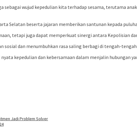
uga sebagai wujud kepedulian kita terhadap sesama, terutama an
akarta Selatan beserta jajaran memberikan santunan kepada puluha
an, tetapi juga dapat memperkuat sinergi antara Kepolisian da
lian sosial dan menumbuhkan rasa saling berbagi di tengah-tenga
ud nyata kepedulian dan kebersamaan dalam menjalin hubungan ya
itmen Jadi Problem Solver
24