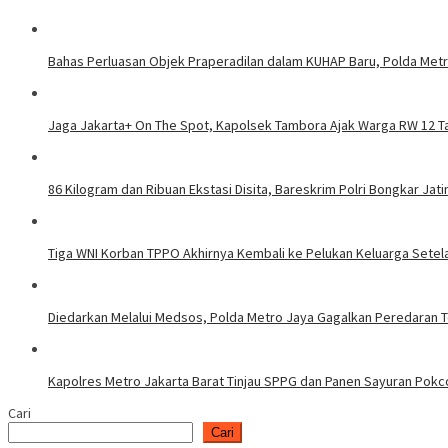
Bahas Perluasan Objek Praperadilan dalam KUHAP Baru, Polda Met
Jaga Jakarta+ On The Spot, Kapolsek Tambora Ajak Warga RW 12 Ta
86 Kilogram dan Ribuan Ekstasi Disita, Bareskrim Polri Bongkar Ja
Tiga WNI Korban TPPO Akhirnya Kembali ke Pelukan Keluarga Setelah
Diedarkan Melalui Medsos, Polda Metro Jaya Gagalkan Peredaran 
Kapolres Metro Jakarta Barat Tinjau SPPG dan Panen Sayuran Pokc
Cari
Cari