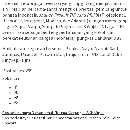
internal, tetapi juga investasi yang tinggi yang menjadi jati diri
TNI. Marilah bersama-sama mengukir prestasi gemilang untuk
bangsa Indonesia.
Jadilah Prajurit TNI yang PRIMA
(Profesional,
Responsif, Integratif, Modern, dan Adaptif ) dengan memegang
teguh Sapta Marga, Sumpah Prajurit dan 8 Wajib TNI agar TNI
senantiasa sebagai benteng pertahanan yang kokoh dan
perekat keutuhan bangsa Indonesia,” pungkas Danlanal DBS.
Hadir dalam kegiatan tersebut, Palaksa Mayor Marinir Saul
Jamlaay, Pasintel, Perwira Staf, Prajurit dan PNS Lanal Dabo
Singkep. (Djn).
Post Views:
299
Sebarkan
Navigasi
Pos sebelumnya
Danlantamal I Terima Kunjungan SKK Migas
Pos berikutnya
Peringati Hari Kesadaran Nasional, Mabes Polri Gelar
pos
Upacara