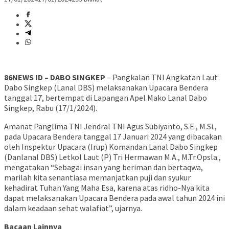
86NEWS ID – DABO SINGKEP
– Pangkalan TNI Angkatan Laut
Dabo Singkep (Lanal DBS) melaksanakan Upacara Bendera
tanggal 17, bertempat di Lapangan Apel Mako Lanal Dabo
Singkep, Rabu (17/1/2024).
Amanat Panglima TNI Jendral TNI Agus Subiyanto, S.E., M.Si.,
pada Upacara Bendera tanggal 17 Januari 2024 yang dibacakan
oleh Inspektur Upacara (Irup) Komandan Lanal Dabo Singkep
(Danlanal DBS) Letkol Laut (P) Tri Hermawan M.A., M.Tr.Opsla.,
mengatakan “Sebagai insan yang beriman dan bertaqwa,
marilah kita senantiasa memanjatkan puji dan syukur
kehadirat Tuhan Yang Maha Esa, karena atas ridho-Nya kita
dapat melaksanakan Upacara Bendera pada awal tahun 2024 ini
dalam keadaan sehat walafiat”, ujarnya.
Bacaan Lainnya