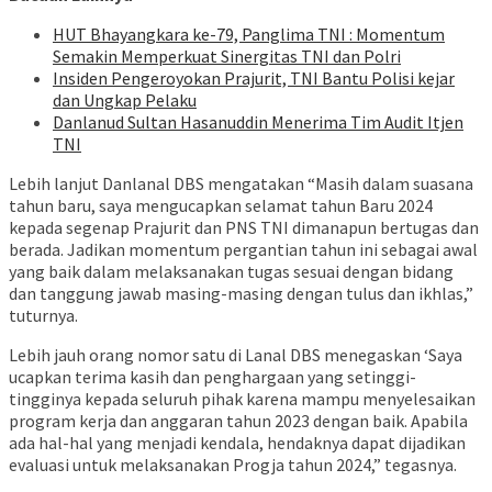
HUT Bhayangkara ke-79, Panglima TNI : Momentum
Semakin Memperkuat Sinergitas TNI dan Polri
Insiden Pengeroyokan Prajurit, TNI Bantu Polisi kejar
dan Ungkap Pelaku
Danlanud Sultan Hasanuddin Menerima Tim Audit Itjen
TNI
Lebih lanjut Danlanal DBS mengatakan “Masih dalam suasana
tahun baru, saya mengucapkan selamat tahun Baru 2024
kepada segenap Prajurit dan PNS TNI dimanapun bertugas dan
berada. Jadikan momentum pergantian tahun ini sebagai awal
yang baik dalam melaksanakan tugas sesuai dengan bidang
dan tanggung jawab masing-masing dengan tulus dan ikhlas,”
tuturnya.
Lebih jauh orang nomor satu di Lanal DBS menegaskan ‘Saya
ucapkan terima kasih dan penghargaan yang setinggi-
tingginya kepada seluruh pihak karena mampu menyelesaikan
program kerja dan anggaran tahun 2023 dengan baik. Apabila
ada hal-hal yang menjadi kendala, hendaknya dapat dijadikan
evaluasi untuk melaksanakan Progja tahun 2024,” tegasnya.