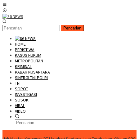
Loncat
Menu
ke
Mobile
konten
Pencarian
HOME
PERISTIWA
KASUS HUKUM
METROPOLITAN
KRIMINAL
KABAR NUSANTARA
SINERGI TNI-POLRI
TNI
SOROT
INVESTIGASI
SOSOK
VIRAL
VIDEO
FLASH NEWS
Hak Mantan Karyawan PT Matahari Sentosa Jaya Terabaikan, Oknum SPSI