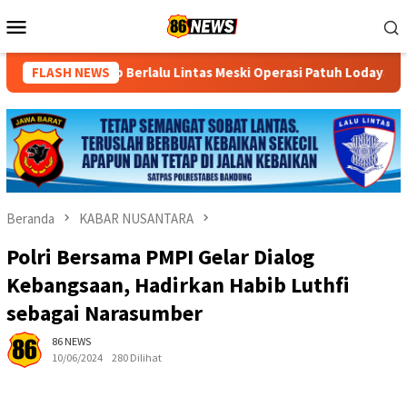
Loncat
Menu
ke
Mobile
konten
erlalu Lintas Meski Operasi Patuh Lodaya 2026 Ditunda
FLASH NEWS
S
Beranda
KABAR NUSANTARA
Polri Bersama PMPI Gelar Dialog
Kebangsaan, Hadirkan Habib Luthfi
sebagai Narasumber
86 NEWS
10/06/2024
280 Dilihat