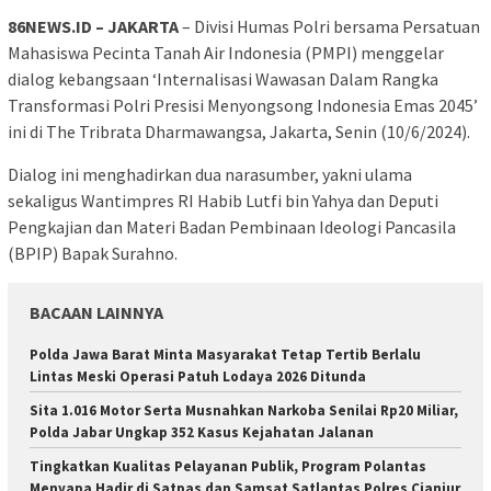
86NEWS.ID – JAKARTA
– Divisi Humas Polri bersama Persatuan
Mahasiswa Pecinta Tanah Air Indonesia (PMPI) menggelar
dialog kebangsaan ‘Internalisasi Wawasan Dalam Rangka
Transformasi Polri Presisi Menyongsong Indonesia Emas 2045’
ini di The Tribrata Dharmawangsa, Jakarta, Senin (10/6/2024).
Dialog ini menghadirkan dua narasumber, yakni ulama
sekaligus Wantimpres RI Habib Lutfi bin Yahya dan Deputi
Pengkajian dan Materi Badan Pembinaan Ideologi Pancasila
(BPIP) Bapak Surahno.
BACAAN LAINNYA
Polda Jawa Barat Minta Masyarakat Tetap Tertib Berlalu
Lintas Meski Operasi Patuh Lodaya 2026 Ditunda
Sita 1.016 Motor Serta Musnahkan Narkoba Senilai Rp20 Miliar,
Polda Jabar Ungkap 352 Kasus Kejahatan Jalanan
Tingkatkan Kualitas Pelayanan Publik, Program Polantas
Menyapa Hadir di Satpas dan Samsat Satlantas Polres Cianjur