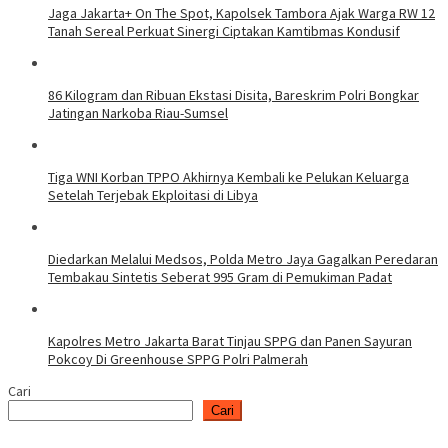
Jaga Jakarta+ On The Spot, Kapolsek Tambora Ajak Warga RW 12
Tanah Sereal Perkuat Sinergi Ciptakan Kamtibmas Kondusif
86 Kilogram dan Ribuan Ekstasi Disita, Bareskrim Polri Bongkar
Jatingan Narkoba Riau-Sumsel
Tiga WNI Korban TPPO Akhirnya Kembali ke Pelukan Keluarga
Setelah Terjebak Ekploitasi di Libya
Diedarkan Melalui Medsos, Polda Metro Jaya Gagalkan Peredaran
Tembakau Sintetis Seberat 995 Gram di Pemukiman Padat
Kapolres Metro Jakarta Barat Tinjau SPPG dan Panen Sayuran
Pokcoy Di Greenhouse SPPG Polri Palmerah
Cari
Cari