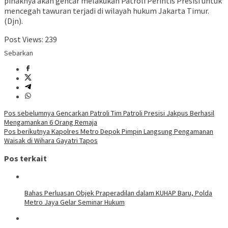
pihaknya akan gencar melakukan Patroli Perintis Presisi untuk
mencegah tawuran terjadi di wilayah hukum Jakarta Timur.
(Djn).
Post Views:
239
Sebarkan
Navigasi
Pos sebelumnya
Gencarkan Patroli Tim Patroli Presisi Jakpus Berhasil
Mengamankan 6 Orang Remaja
pos
Pos berikutnya
Kapolres Metro Depok Pimpin Langsung Pengamanan
Waisak di Wihara Gayatri Tapos
Pos terkait
Bahas Perluasan Objek Praperadilan dalam KUHAP Baru, Polda
Metro Jaya Gelar Seminar Hukum