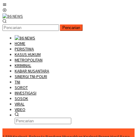
Loncat
Menu
ke
Mobile
konten
Pencarian
HOME
PERISTIWA
KASUS HUKUM
METROPOLITAN
KRIMINAL
KABAR NUSANTARA
SINERGI TNI-POLRI
TNI
SOROT
INVESTIGASI
SOSOK
VIRAL
VIDEO
FLASH NEWS
1.589 Knalpot, Polresta Bandung Musnahkan Knalpot Brong Hasil Razia