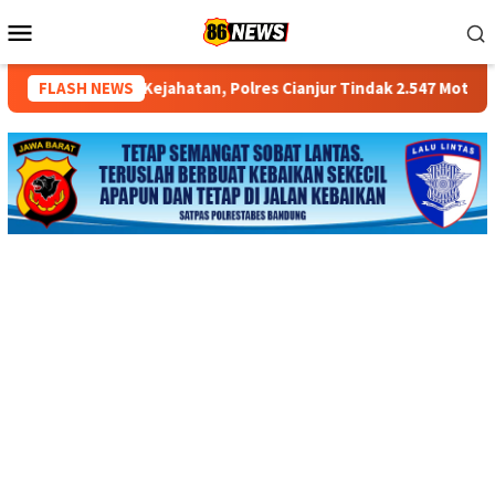
Loncat
Menu
ke
Mobile
konten
ejahatan, Polres Cianjur Tindak 2.547 Motor Knalpot Brong
FLASH NEWS