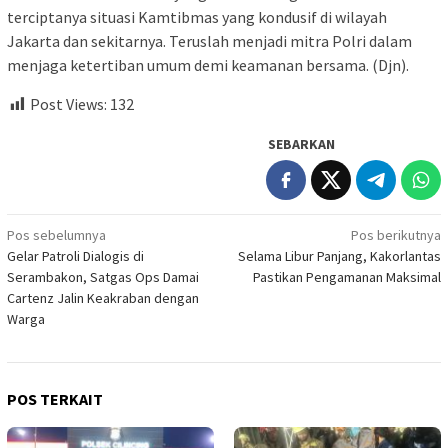
terciptanya situasi Kamtibmas yang kondusif di wilayah
Jakarta dan sekitarnya. Teruslah menjadi mitra Polri dalam
menjaga ketertiban umum demi keamanan bersama. (Djn).
Post Views:
132
SEBARKAN
Navigasi
Pos sebelumnya
Pos berikutnya
Gelar Patroli Dialogis di
Selama Libur Panjang, Kakorlantas
pos
Serambakon, Satgas Ops Damai
Pastikan Pengamanan Maksimal
Cartenz Jalin Keakraban dengan
Warga
POS TERKAIT