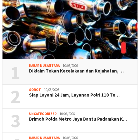
1
KABAR NUSANTARA
10/08/2026
Diklaim Tekan Kecelakaan dan Kejahatan, …
2
SOROT
10/08/2026
Siap Layani 24 Jam, Layanan Polri 110 Te…
3
UNCATEGORIZED
10/08/2026
Brimob Polda Metro Jaya Bantu Padamkan K…
KABAR NUSANTARA
10/08/2026