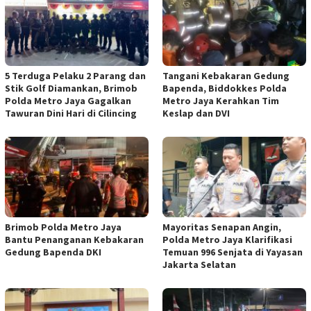
5 Terduga Pelaku 2 Parang dan
Tangani Kebakaran Gedung
Stik Golf Diamankan, Brimob
Bapenda, Biddokkes Polda
Polda Metro Jaya Gagalkan
Metro Jaya Kerahkan Tim
Tawuran Dini Hari di Cilincing
Keslap dan DVI
Brimob Polda Metro Jaya
Mayoritas Senapan Angin,
Bantu Penanganan Kebakaran
Polda Metro Jaya Klarifikasi
Gedung Bapenda DKI
Temuan 996 Senjata di Yayasan
Jakarta Selatan