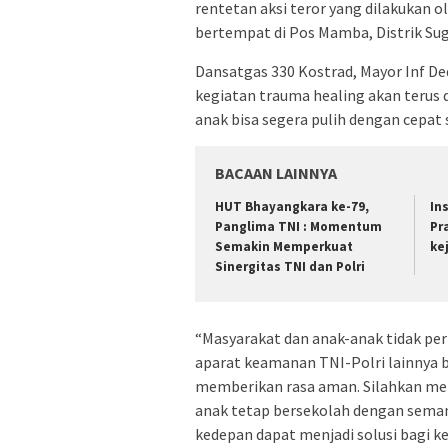
rentetan aksi teror yang dilakukan 
bertempat di Pos Mamba, Distrik Sug
Dansatgas 330 Kostrad, Mayor Inf De
kegiatan trauma healing akan terus d
anak bisa segera pulih dengan cepat 
BACAAN LAINNYA
HUT Bhayangkara ke-79,
In
Panglima TNI : Momentum
Pr
Semakin Memperkuat
ke
Sinergitas TNI dan Polri
“Masyarakat dan anak-anak tidak per
aparat keamanan TNI-Polri lainnya 
memberikan rasa aman. Silahkan mela
anak tetap bersekolah dengan sema
kedepan dapat menjadi solusi bagi k