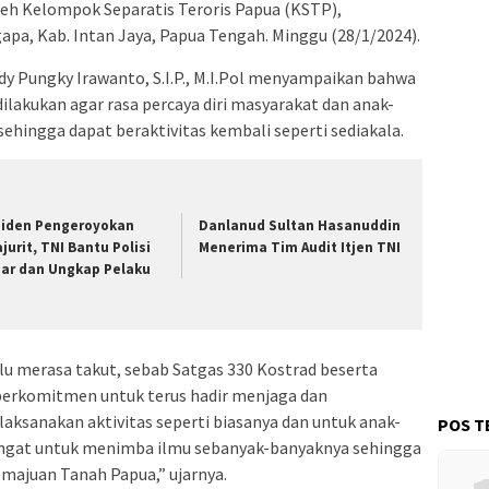
oleh Kelompok Separatis Teroris Papua (KSTP),
apa, Kab. Intan Jaya, Papua Tengah. Minggu (28/1/2024).
dy Pungky Irawanto, S.I.P., M.I.Pol menyampaikan bahwa
ilakukan agar rasa percaya diri masyarakat dan anak-
sehingga dapat beraktivitas kembali seperti sediakala.
siden Pengeroyokan
Danlanud Sultan Hasanuddin
ajurit, TNI Bantu Polisi
Menerima Tim Audit Itjen TNI
jar dan Ungkap Pelaku
lu merasa takut, sebab Satgas 330 Kostrad beserta
berkomitmen untuk terus hadir menjaga dan
ksanakan aktivitas seperti biasanya dan untuk anak-
POS T
ngat untuk menimba ilmu sebanyak-banyaknya sehingga
emajuan Tanah Papua,” ujarnya.