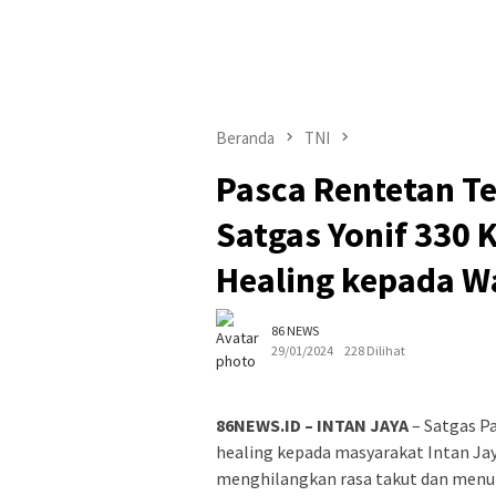
Beranda
TNI
Pasca Rentetan Te
Satgas Yonif 330 
Healing kepada W
86 NEWS
29/01/2024
228 Dilihat
86NEWS.ID – INTAN JAYA
– Satgas P
healing kepada masyarakat Intan Ja
menghilangkan rasa takut dan menum