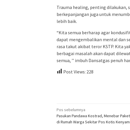
Trauma healing, penting dilakukan, 
berkepanjangan juga untuk menumbu
lebih baik.
“Kita semua berharap agar kondusif
dapat mengembalikan mental dan s
rasa takut akibat teror KSTP. Kita y
berbagai masalah akan dapat dilewati
semua, ’’ imbuh Dansatgas penuh hara
Post Views:
228
Navigasi
Pos sebelumnya
Pasukan Pandawa Kostrad, Menebar Pake
pos
di Rumah Warga Sekitar Pos Kotis Kenyam