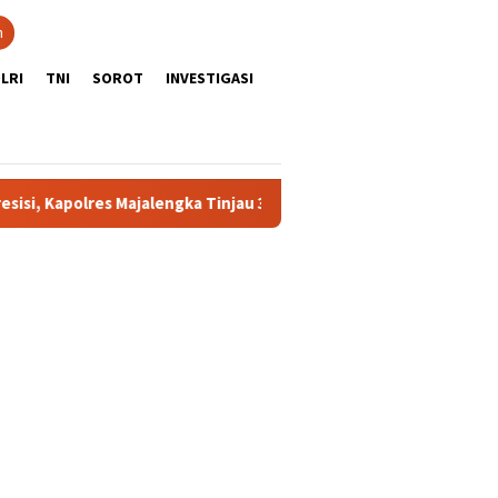
n
LRI
TNI
SOROT
INVESTIGASI
apolres Majalengka Tinjau 3 Polsek
Final Piala Presiden