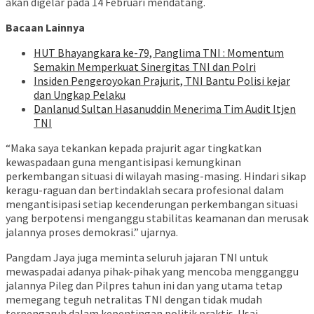
akan digelar pada 14 Februari mendatang.
Bacaan Lainnya
HUT Bhayangkara ke-79, Panglima TNI : Momentum
Semakin Memperkuat Sinergitas TNI dan Polri
Insiden Pengeroyokan Prajurit, TNI Bantu Polisi kejar
dan Ungkap Pelaku
Danlanud Sultan Hasanuddin Menerima Tim Audit Itjen
TNI
“Maka saya tekankan kepada prajurit agar tingkatkan
kewaspadaan guna mengantisipasi kemungkinan
perkembangan situasi di wilayah masing-masing. Hindari sikap
keragu-raguan dan bertindaklah secara profesional dalam
mengantisipasi setiap kecenderungan perkembangan situasi
yang berpotensi menganggu stabilitas keamanan dan merusak
jalannya proses demokrasi.” ujarnya.
Pangdam Jaya juga meminta seluruh jajaran TNI untuk
mewaspadai adanya pihak-pihak yang mencoba mengganggu
jalannya Pileg dan Pilpres tahun ini dan yang utama tetap
memegang teguh netralitas TNI dengan tidak mudah
terpengaruh dalam kepentingan politik praktis. Usai