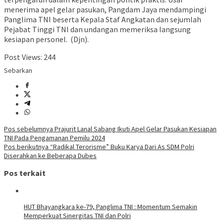
menerima apel gelar pasukan, Pangdam Jaya mendampingi
Panglima TNI beserta Kepala Staf Angkatan dan sejumlah
Pejabat Tinggi TNI dan undangan memeriksa langsung
kesiapan personel. (Djn).
Post Views:
244
Sebarkan
Navigasi
Pos sebelumnya
Prajurit Lanal Sabang Ikuti Apel Gelar Pasukan Kesiapan
TNI Pada Pengamanan Pemilu 2024
pos
Pos berikutnya
“Radikal Terorisme” Buku Karya Dari As SDM Polri
Diserahkan ke Beberapa Dubes
Pos terkait
HUT Bhayangkara ke-79, Panglima TNI : Momentum Semakin
Memperkuat Sinergitas TNI dan Polri