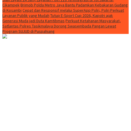
Cikampek
Brimob Polda Metro Jaya Bantu Padamkan Kebakaran Gudang
di Kosambi
Cepat dan Responsif melalui SuperApp Polri, Polri Perkuat
Layanan Publik yang Mudah
Tutup E-Sport Cup 2026, Kapolri ajak
Generasi Muda jadi Duta Kamtibmas
Perkuat Ketahanan Masyarakat,
Satlantas Polres Tasikmalaya Dorong Swasembada Pangan Lewat
Program SUJUD di Puspahiang