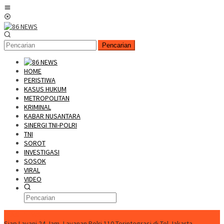
Loncat
Menu
ke
Mobile
konten
Pencarian
HOME
PERISTIWA
KASUS HUKUM
METROPOLITAN
KRIMINAL
KABAR NUSANTARA
SINERGI TNI-POLRI
TNI
SOROT
INVESTIGASI
SOSOK
VIRAL
VIDEO
FLASH NEWS
Siap Layani 24 Jam, Layanan Polri 110 Terintegrasi di Tol Jakarta-