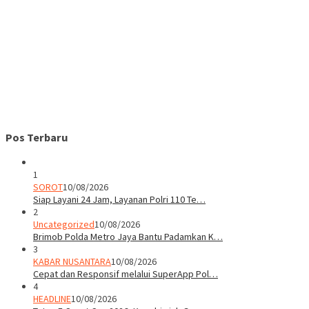
Pos Terbaru
1
SOROT
10/08/2026
Siap Layani 24 Jam, Layanan Polri 110 Te…
2
Uncategorized
10/08/2026
Brimob Polda Metro Jaya Bantu Padamkan K…
3
KABAR NUSANTARA
10/08/2026
Cepat dan Responsif melalui SuperApp Pol…
4
HEADLINE
10/08/2026