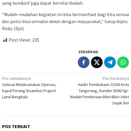
yang kondusif juga dapat bernilai ibadah.
“Mudah-mudahan kegiatan ini bisa bermanfaat bagi kita semua
dan polisi bisa semakin dekat dengan masyarakat,” tutup Aiptu
Roby. (Djn).
Post Views:
235
SEBARKAN
Navigasi
Pos sebelumnya
Pos berikutnya
Selesai Melaksanakan Operasi,
Hadiri Pembukaan O2SN Kota
pos
Kapal Perang Disambut Prajurit
Tangerang, Dandim 0506/Tgr:
Lanal Bengkulu
Wadah Pembinaan Bibit-Bibit Atlet
Sejak Dini
POS TERKAIT