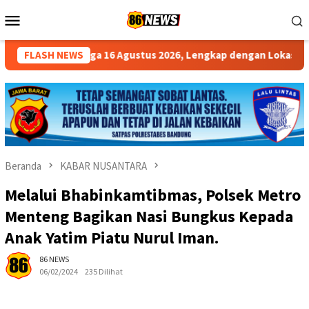
Loncat
Menu
ke
Mobile
konten
a 16 Agustus 2026, Lengkap dengan Lokasi, Biaya dan Syarat
FLASH NEWS
Beranda
KABAR NUSANTARA
Melalui Bhabinkamtibmas, Polsek Metro
Menteng Bagikan Nasi Bungkus Kepada
Anak Yatim Piatu Nurul Iman.
86 NEWS
06/02/2024
235 Dilihat