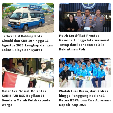
Polri: Sertifikat Prestasi
Jadwal SIM Keliling Kota
Nasional Hingga Internasional
Cimahi dan KBB 10 hingga 16
Tetap Ikuti Tahapan Seleksi
Agustus 2026, Lengkap dengan
Rekrutmen Polri
Lokasi, Biaya dan Syarat
Gelar Aksi Sosial, Polantas
Wadah Luar Biasa, dari Polres
KARIB PJR BSD Bagikan 81
hingga Panggung Nasional,
Bendera Merah Putih kepada
Ketua IESPA Ibnu Riza Apresiasi
Warga
Kapolri Cup 2026