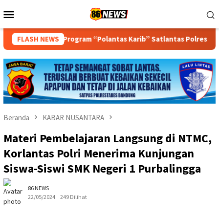
Loncat
Menu
ke
Mobile
konten
Program “Polantas Karib” Satlantas Polres Sukabumi Kota Berba
FLASH NEWS
Beranda
KABAR NUSANTARA
Materi Pembelajaran Langsung di NTMC,
Korlantas Polri Menerima Kunjungan
Siswa-Siswi SMK Negeri 1 Purbalingga
86 NEWS
22/05/2024
249 Dilihat