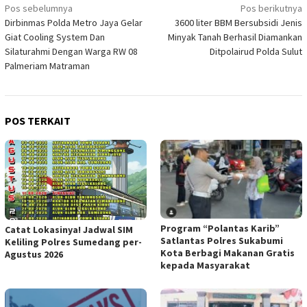
Navigasi
Pos sebelumnya
Pos berikutnya
Dirbinmas Polda Metro Jaya Gelar
3600 liter BBM Bersubsidi Jenis
pos
Giat Cooling System Dan
Minyak Tanah Berhasil Diamankan
Silaturahmi Dengan Warga RW 08
Ditpolairud Polda Sulut
Palmeriam Matraman
POS TERKAIT
Program “Polantas Karib”
Catat Lokasinya! Jadwal SIM
Satlantas Polres Sukabumi
Keliling Polres Sumedang per-
Kota Berbagi Makanan Gratis
Agustus 2026
kepada Masyarakat