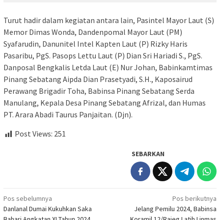
Turut hadir dalam kegiatan antara lain, Pasintel Mayor Laut (S)
Memor Dimas Wonda, Dandenpomal Mayor Laut (PM)
Syafarudin, Danunitel Intel Kapten Laut (P) Rizky Haris
Pasaribu, PgS. Pasops Lettu Laut (P) Dian Sri Hariadi S., PgS.
Danposal Bengkalis Letda Laut (E) Nur Johan, Babinkamtimas
Pinang Sebatang Aipda Dian Prasetyadi, S.H., Kaposairud
Perawang Brigadir Toha, Babinsa Pinang Sebatang Serda
Manulang, Kepala Desa Pinang Sebatang Afrizal, dan Humas
PT. Arara Abadi Taurus Panjaitan. (Djn).
Post Views:
251
SEBARKAN
Navigasi
Pos sebelumnya
Pos berikutnya
Danlanal Dumai Kukuhkan Saka
Jelang Pemilu 2024, Babinsa
pos
Bahari Angkatan XI Tahun 2024
Koramil 12/Rajeg Latih Linmas