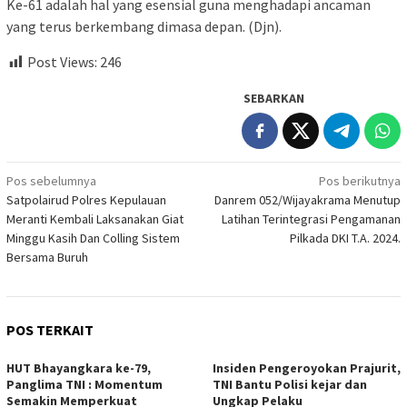
Ke-61 adalah hal yang esensial guna menghadapi ancaman
yang terus berkembang dimasa depan. (Djn).
Post Views:
246
SEBARKAN
Navigasi
Pos sebelumnya
Pos berikutnya
Satpolairud Polres Kepulauan
Danrem 052/Wijayakrama Menutup
pos
Meranti Kembali Laksanakan Giat
Latihan Terintegrasi Pengamanan
Minggu Kasih Dan Colling Sistem
Pilkada DKI T.A. 2024.
Bersama Buruh
POS TERKAIT
HUT Bhayangkara ke-79,
Insiden Pengeroyokan Prajurit,
Panglima TNI : Momentum
TNI Bantu Polisi kejar dan
Semakin Memperkuat
Ungkap Pelaku