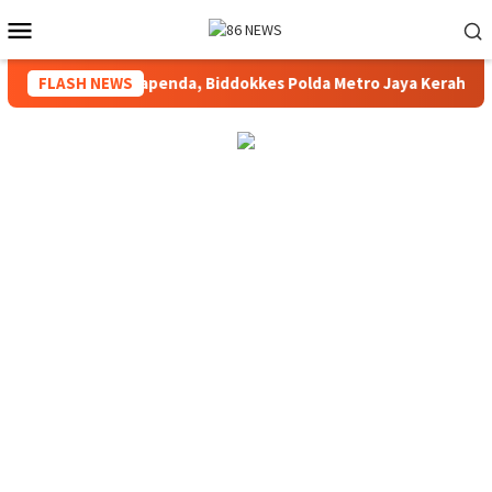
Loncat
Menu
ke
Mobile
konten
ran Gedung Bapenda, Biddokkes Polda Metro Jaya Kerahkan Tim 
FLASH NEWS