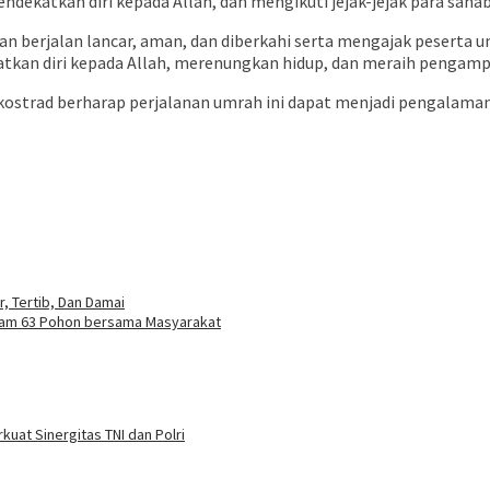
dekatkan diri kepada Allah, dan mengikuti jejak-jejak para saha
n berjalan lancar, aman, dan diberkahi serta mengajak peserta 
ekatkan diri kepada Allah, merenungkan hidup, dan meraih penga
strad berharap perjalanan umrah ini dapat menjadi pengalaman 
, Tertib, Dan Damai
anam 63 Pohon bersama Masyarakat
at Sinergitas TNI dan Polri