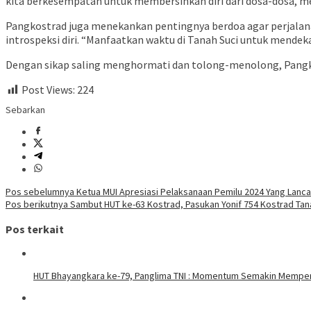
kita berkesempatan untuk membersihkan diri dari dosa-dosa, men
Pangkostrad juga menekankan pentingnya berdoa agar perjalana
introspeksi diri. “Manfaatkan waktu di Tanah Suci untuk mend
Dengan sikap saling menghormati dan tolong-menolong, Pangko
Post Views:
224
Sebarkan
Navigasi
Pos sebelumnya
Ketua MUI Apresiasi Pelaksanaan Pemilu 2024 Yang Lancar
Pos berikutnya
Sambut HUT ke-63 Kostrad, Pasukan Yonif 754 Kostrad T
pos
Pos terkait
HUT Bhayangkara ke-79, Panglima TNI : Momentum Semakin Memperku