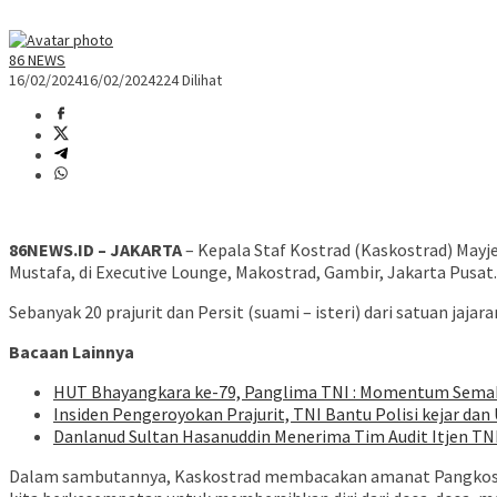
86 NEWS
16/02/2024
16/02/2024
224 Dilihat
86NEWS.ID – JAKARTA
– Kepala Staf Kostrad (Kaskostrad) Mayj
Mustafa, di Executive Lounge, Makostrad, Gambir, Jakarta Pusat
Sebanyak 20 prajurit dan Persit (suami – isteri) dari satuan ja
Bacaan Lainnya
HUT Bhayangkara ke-79, Panglima TNI : Momentum Semaki
Insiden Pengeroyokan Prajurit, TNI Bantu Polisi kejar da
Danlanud Sultan Hasanuddin Menerima Tim Audit Itjen TN
Dalam sambutannya, Kaskostrad membacakan amanat Pangkostrad