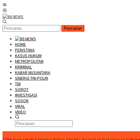
Loncat
Menu
ke
Mobile
konten
Pencarian
HOME
PERISTIWA
KASUS HUKUM
METROPOLITAN
KRIMINAL
KABAR NUSANTARA
SINERGI TNI-POLRI
TNI
SOROT
INVESTIGASI
SOSOK
VIRAL
VIDEO
FLASH NEWS
STNK Harga Mati! Satlantas Polres Cimahi Laksanakan Giat Operasi Gabung