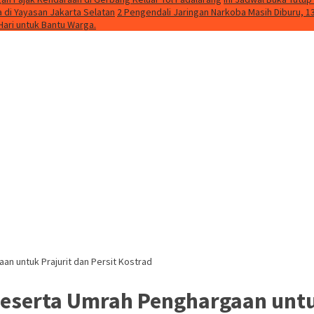
 di Yayasan Jakarta Selatan
2 Pengendali Jaringan Narkoba Masih Diburu, 13
Hari untuk Bantu Warga.
n untuk Prajurit dan Persit Kostrad
eserta Umrah Penghargaan untuk