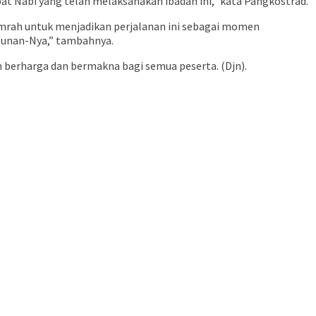
bat Nabi yang telah melaksanakan ibadah ini,” kata Pangkostrad.
umrah untuk menjadikan perjalanan ini sebagai momen
mpunan-Nya,” tambahnya.
berharga dan bermakna bagi semua peserta. (Djn).