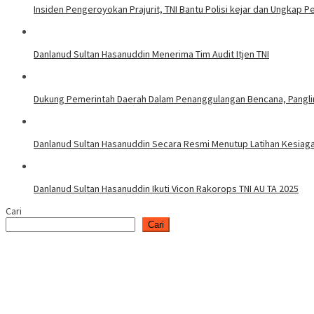
Insiden Pengeroyokan Prajurit, TNI Bantu Polisi kejar dan Ungkap P
Danlanud Sultan Hasanuddin Menerima Tim Audit Itjen TNI
Dukung Pemerintah Daerah Dalam Penanggulangan Bencana, Panglim
Danlanud Sultan Hasanuddin Secara Resmi Menutup Latihan Kesiag
Danlanud Sultan Hasanuddin Ikuti Vicon Rakorops TNI AU TA 2025
Cari
Cari