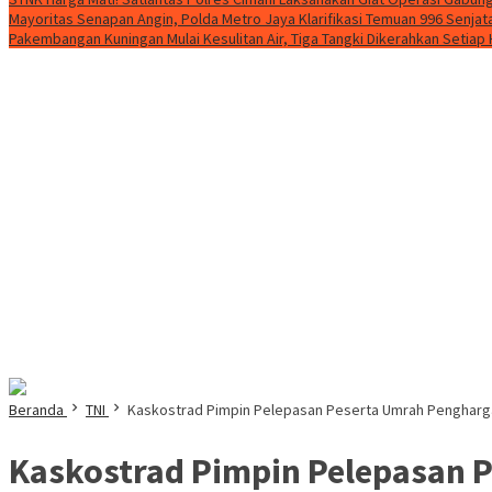
Mayoritas Senapan Angin, Polda Metro Jaya Klarifikasi Temuan 996 Senjata
Pakembangan Kuningan Mulai Kesulitan Air, Tiga Tangki Dikerahkan Setiap 
Beranda
TNI
Kaskostrad Pimpin Pelepasan Peserta Umrah Penghargaa
Kaskostrad Pimpin Pelepasan P