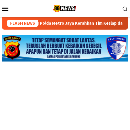
Loncat
Menu
ke
Mobile
konten
Polda Metro Jaya Kerahkan Tim Keslap dan DVI
FLASH NEWS
Polda Jaw