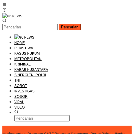
Loncat
Menu
ke
Mobile
konten
Pencarian
HOME
PERISTIWA
KASUS HUKUM
METROPOLITAN
KRIMINAL
KABAR NUSANTARA
SINERGI TNI-POLRI
TNI
SOROT
INVESTIGASI
SOSOK
VIRAL
VIDEO
FLASH NEWS
Implementasi Program GAZZ Polresta Karawang, Buruh Pabrik Wanita