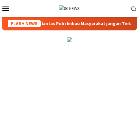
Loncat
Menu
ke
Mobile
konten
uh Dokumen, Korlantas Polri Imbau Masyarakat jangan Terburu-b
FLASH NEWS