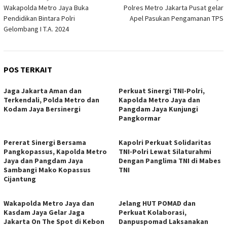
Wakapolda Metro Jaya Buka
Polres Metro Jakarta Pusat gelar
pos
Pendidikan Bintara Polri
Apel Pasukan Pengamanan TPS
Gelombang I T.A. 2024
POS TERKAIT
Jaga Jakarta Aman dan
Perkuat Sinergi TNI-Polri,
Terkendali, Polda Metro dan
Kapolda Metro Jaya dan
Kodam Jaya Bersinergi
Pangdam Jaya Kunjungi
Pangkormar
Pererat Sinergi Bersama
Kapolri Perkuat Solidaritas
Pangkopassus, Kapolda Metro
TNI-Polri Lewat Silaturahmi
Jaya dan Pangdam Jaya
Dengan Panglima TNI di Mabes
Sambangi Mako Kopassus
TNI
Cijantung
Wakapolda Metro Jaya dan
Jelang HUT POMAD dan
Kasdam Jaya Gelar Jaga
Perkuat Kolaborasi,
Jakarta On The Spot di Kebon
Danpuspomad Laksanakan