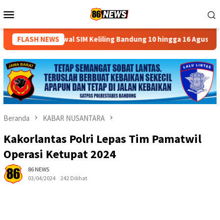
Loncat
Menu
ke
Mobile
konten
wal SIM Keliling Bandung 10 hingga 16 Agustus 2026, Cek Lokasi, 
FLASH NEWS
Beranda
KABAR NUSANTARA
Kakorlantas Polri Lepas Tim Pamatwil
Operasi Ketupat 2024
86 NEWS
03/04/2024
242 Dilihat