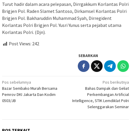
Turut hadir dalam acara pelepasan, Dirrgakkum Korlantas Polri
Brigjen Pol. Raden Slamet Santoso, Dirkamsel Korlantas Polri
Brigjen Pol. Bakharuddin Muhammad Syah, Dirregident
Korlantas Polri Brigjen Pol. Yusri Yunus serta pejabat utama
Korlantas Polri. (Djn).
Post Views:
242
SEBARKAN
Navigasi
Pos sebelumnya
Pos berikutnya
Bazar Sembako Murah Bersama
Bahas Dampak dan Geliat
pos
Pemrov DKI Jakarta Dan Kodim
Perkembangan Artificial
0503/JB
Intelligence, STIK Lemdiklat Polri
Selenggarakan Seminar
POS TERKAIT