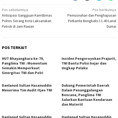
Navigasi
Pos sebelumnya
Pos berikutnya
Antisipasi Gangguan Kamtibmas
Pemusnahan dan Penghapusan
pos
Polres Serang Kota Laksanakan
Patkamla Bengkalis l-1-40 Lanal
Patroli di Jam Rawan
Dumai
POS TERKAIT
HUT Bhayangkara ke-79,
Insiden Pengeroyokan Prajurit,
Panglima TNI : Momentum
TNI Bantu Polisi kejar dan
Semakin Memperkuat
Ungkap Pelaku
Sinergitas TNI dan Polri
Danlanud Sultan Hasanuddin
Dukung Pemerintah Daerah
Menerima Tim Audit Itjen TNI
Dalam Penanggulangan
Bencana, Panglima TNI
Salurkan Bantuan Kendaraan
dan Materiil
Danlanud Sultan Hasanuddin
Danlanud Sultan Hasanuddin