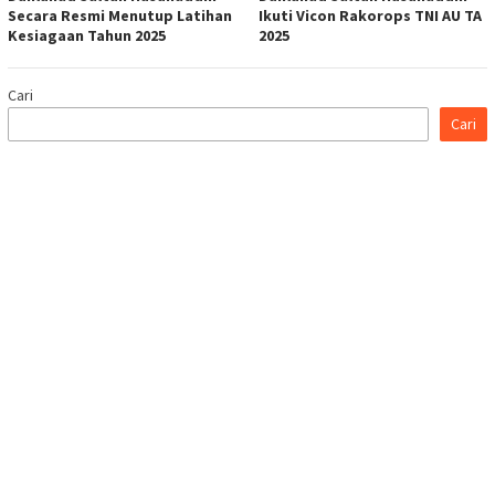
Secara Resmi Menutup Latihan
Ikuti Vicon Rakorops TNI AU TA
Kesiagaan Tahun 2025
2025
Cari
Cari