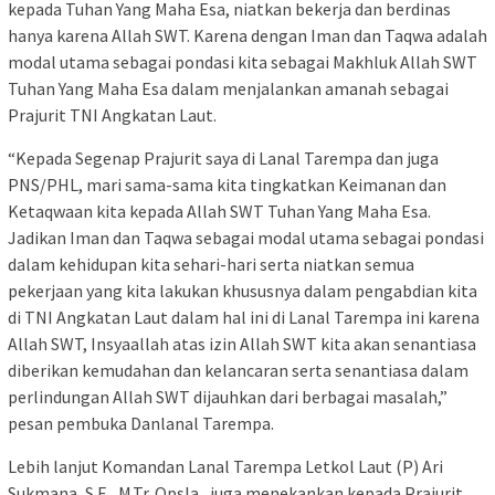
kepada Tuhan Yang Maha Esa, niatkan bekerja dan berdinas
hanya karena Allah SWT. Karena dengan Iman dan Taqwa adalah
modal utama sebagai pondasi kita sebagai Makhluk Allah SWT
Tuhan Yang Maha Esa dalam menjalankan amanah sebagai
Prajurit TNI Angkatan Laut.
“Kepada Segenap Prajurit saya di Lanal Tarempa dan juga
PNS/PHL, mari sama-sama kita tingkatkan Keimanan dan
Ketaqwaan kita kepada Allah SWT Tuhan Yang Maha Esa.
Jadikan Iman dan Taqwa sebagai modal utama sebagai pondasi
dalam kehidupan kita sehari-hari serta niatkan semua
pekerjaan yang kita lakukan khususnya dalam pengabdian kita
di TNI Angkatan Laut dalam hal ini di Lanal Tarempa ini karena
Allah SWT, Insyaallah atas izin Allah SWT kita akan senantiasa
diberikan kemudahan dan kelancaran serta senantiasa dalam
perlindungan Allah SWT dijauhkan dari berbagai masalah,”
pesan pembuka Danlanal Tarempa.
Lebih lanjut Komandan Lanal Tarempa Letkol Laut (P) Ari
Sukmana, S.E., M.Tr. Opsla., juga menekankan kepada Prajurit