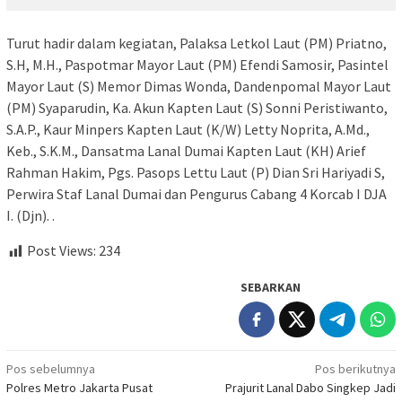
Turut hadir dalam kegiatan, Palaksa Letkol Laut (PM) Priatno,
S.H, M.H., Paspotmar Mayor Laut (PM) Efendi Samosir, Pasintel
Mayor Laut (S) Memor Dimas Wonda, Dandenpomal Mayor Laut
(PM) Syaparudin, Ka. Akun Kapten Laut (S) Sonni Peristiwanto,
S.A.P., Kaur Minpers Kapten Laut (K/W) Letty Noprita, A.Md.,
Keb., S.K.M., Dansatma Lanal Dumai Kapten Laut (KH) Arief
Rahman Hakim, Pgs. Pasops Lettu Laut (P) Dian Sri Hariyadi S,
Perwira Staf Lanal Dumai dan Pengurus Cabang 4 Korcab I DJA
I. (Djn). .
Post Views:
234
SEBARKAN
Navigasi
Pos sebelumnya
Pos berikutnya
Polres Metro Jakarta Pusat
Prajurit Lanal Dabo Singkep Jadi
pos