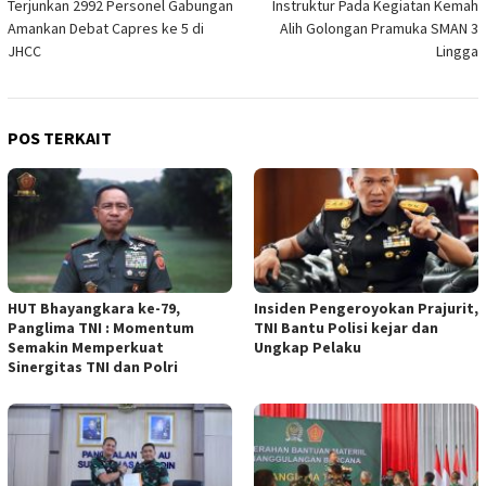
Terjunkan 2992 Personel Gabungan
Instruktur Pada Kegiatan Kemah
Amankan Debat Capres ke 5 di
Alih Golongan Pramuka SMAN 3
JHCC
Lingga
POS TERKAIT
HUT Bhayangkara ke-79,
Insiden Pengeroyokan Prajurit,
Panglima TNI : Momentum
TNI Bantu Polisi kejar dan
Semakin Memperkuat
Ungkap Pelaku
Sinergitas TNI dan Polri