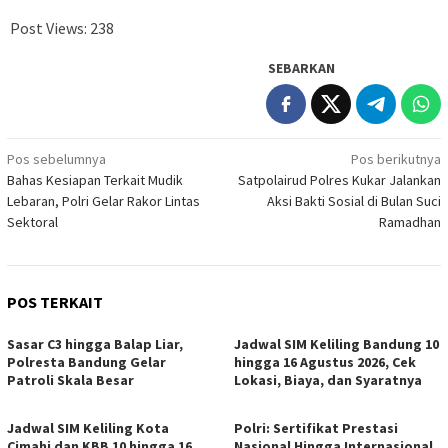
Post Views:
238
SEBARKAN
Navigasi
Pos sebelumnya
Pos berikutnya
Bahas Kesiapan Terkait Mudik
Satpolairud Polres Kukar Jalankan
pos
Lebaran, Polri Gelar Rakor Lintas
Aksi Bakti Sosial di Bulan Suci
Sektoral
Ramadhan
POS TERKAIT
Sasar C3 hingga Balap Liar,
Jadwal SIM Keliling Bandung 10
Polresta Bandung Gelar
hingga 16 Agustus 2026, Cek
Patroli Skala Besar
Lokasi, Biaya, dan Syaratnya
Jadwal SIM Keliling Kota
Polri: Sertifikat Prestasi
Cimahi dan KBB 10 hingga 16
Nasional Hingga Internasional