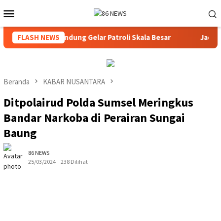
Loncat
Menu
ke
Mobile
konten
ar, Polresta Bandung Gelar Patroli Skala Besar
FLASH NEWS
Jadwal SIM
Beranda
KABAR NUSANTARA
Ditpolairud Polda Sumsel Meringkus
Bandar Narkoba di Perairan Sungai
Baung
86 NEWS
25/03/2024
238 Dilihat