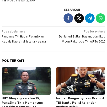
SEBARKAN
Navigasi
Pos sebelumnya
Pos berikutnya
Panglima TNI Hadiri Pelantikan
Danlanud Sultan Hasanuddin Ikuti
pos
Kepala Daerah di Istana Negara
Vicon Rakorops TNI AU TA 2025
POS TERKAIT
HUT Bhayangkara ke-79,
Insiden Pengeroyokan Prajurit,
Panglima TNI : Momentum
TNI Bantu Polisi kejar dan
Semakin Memperkuat
Ungkap Pelaku