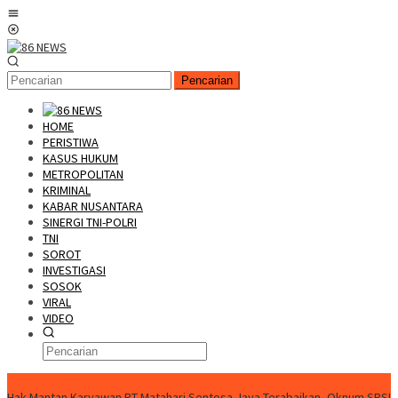
Loncat
Menu
ke
Mobile
konten
Pencarian
HOME
PERISTIWA
KASUS HUKUM
METROPOLITAN
KRIMINAL
KABAR NUSANTARA
SINERGI TNI-POLRI
TNI
SOROT
INVESTIGASI
SOSOK
VIRAL
VIDEO
FLASH NEWS
Hak Mantan Karyawan PT Matahari Sentosa Jaya Terabaikan, Oknum SPSI