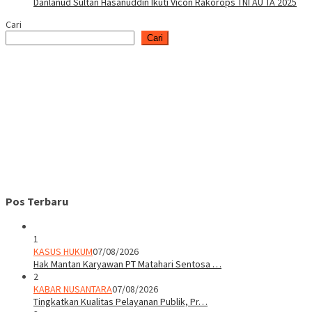
Danlanud Sultan Hasanuddin Ikuti Vicon Rakorops TNI AU TA 2025
Cari
Cari
Pos Terbaru
1
KASUS HUKUM
07/08/2026
Hak Mantan Karyawan PT Matahari Sentosa …
2
KABAR NUSANTARA
07/08/2026
Tingkatkan Kualitas Pelayanan Publik, Pr…