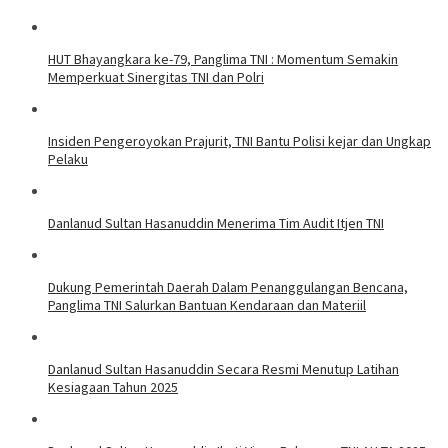
HUT Bhayangkara ke-79, Panglima TNI : Momentum Semakin
Memperkuat Sinergitas TNI dan Polri
Insiden Pengeroyokan Prajurit, TNI Bantu Polisi kejar dan Ungkap
Pelaku
Danlanud Sultan Hasanuddin Menerima Tim Audit Itjen TNI
Dukung Pemerintah Daerah Dalam Penanggulangan Bencana,
Panglima TNI Salurkan Bantuan Kendaraan dan Materiil
Danlanud Sultan Hasanuddin Secara Resmi Menutup Latihan
Kesiagaan Tahun 2025