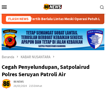
Loncat
Menu
ke
Mobile
konten
ertib Berlalu Lintas Meski Operasi Patuh Lodaya 2026 Ditunda
FLASH NEWS
Beranda
KABAR NUSANTARA
Cegah Penyelundupan, Satpolairud
Polres Seruyan Patroli Air
86 NEWS
26/03/2024
215 Dilihat