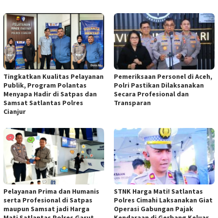
Tingkatkan Kualitas Pelayanan
Pemeriksaan Personel di Aceh,
Publik, Program Polantas
Polri Pastikan Dilaksanakan
Menyapa Hadir di Satpas dan
Secara Profesional dan
Samsat Satlantas Polres
Transparan
Cianjur
Pelayanan Prima dan Humanis
STNK Harga Mati! Satlantas
serta Profesional di Satpas
Polres Cimahi Laksanakan Giat
maupun Samsat jadi Harga
Operasi Gabungan Pajak
Mati Satlantas Polres Garut
Kendaraan di Gerbang Keluar